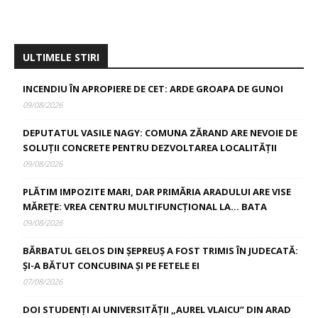
ULTIMELE STIRI
INCENDIU ÎN APROPIERE DE CET: ARDE GROAPA DE GUNOI
09/08/2026
DEPUTATUL VASILE NAGY: COMUNA ZĂRAND ARE NEVOIE DE
SOLUȚII CONCRETE PENTRU DEZVOLTAREA LOCALITĂȚII
09/08/2026
PLĂTIM IMPOZITE MARI, DAR PRIMĂRIA ARADULUI ARE VISE
MĂREȚE: VREA CENTRU MULTIFUNCȚIONAL LA… BATA
09/08/2026
BĂRBATUL GELOS DIN ȘEPREUȘ A FOST TRIMIS ÎN JUDECATĂ:
ȘI-A BĂTUT CONCUBINA ȘI PE FETELE EI
07/08/2026
DOI STUDENȚI AI UNIVERSITĂȚII „AUREL VLAICU” DIN ARAD