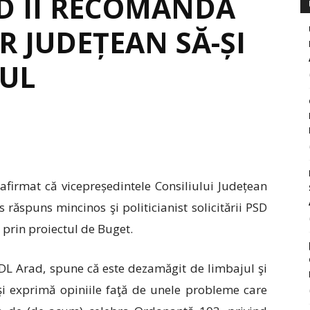
D ÎI RECOMANDĂ
R JUDEȚEAN SĂ-ȘI
-UL
 afirmat că vicepreședintele Consiliului Județean
 răspuns mincinos şi politicianist solicitării PSD
, prin proiectul de Buget.
PDL Arad, spune că este dezamăgit de limbajul şi
îşi exprimă opiniile faţă de unele probleme care