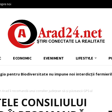
spre noi
C
ECONOMIC
EVENIMENT
LIFESTYLE
P
gia pentru Biodiversitate nu impune noi interdicții fermieri
an Arad îi recomandă unui consilier județean să-și păzească GPS-ul
ELE CONSILIULUI