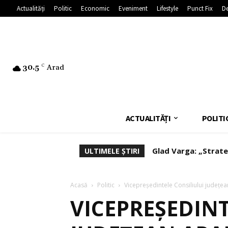
Actualități
Politic
Economic
Eveniment
Lifestyle
Punct Fix
De
30.5
C
Arad
ACTUALITĂȚI
POLITI
Glad Varga: „Strate
ULTIMELE ȘTIRI
afaceri”
Acasă
Politic
Vicepreședintele Consiliului județe
VICEPREȘEDINT