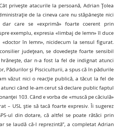
Cât priveşte atacurile la persoană, Adrian Ţolea
administraţie de la cineva care nu stăpâneşte nici
, dar care se «exprimă» foarte coerent prin
 spre exemplu, expresia «limbaj de lemn» îl duce
 «doctor în lemn», nicidecum la sensul figurat.
onsilier judeţean, se dovedeşte foarte sensibil
hrăneşte, dar n-a fost la fel de indignat atunci
, Pădurilor şi Pisciculturii, a spus că în pădurile
 văzut nici o reacţie publică, a tăcut la fel de
 atunci când le-am cerut să declare public faptul
donanţei 103. Când e vorba de «muscă pe căciulă»
rat – USL ştie să tacă foarte expresiv. Îi sugerez
S-ul din dotare, că altfel se poate rătăci prin
ar se laudă că-l reprezintă”, a completat Adrian