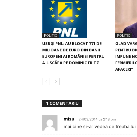
POLITIC
POLITIC
GLAD VARG
USR ȘI PNL: AU BLOCAT 771 DE
PENTRU BI
MILIOANE DE EURO DIN BANII
IMPUNE NO
EUROPENI AI ROMÂNIEI PENTRU
FERMIERIL
A-L SCĂPA PE DOMINIC FRITZ
AFACERI”
1 COMENTARIU
misu
24/03/2014 La 2:18 pm
mai bine si-ar vedea de treaba lui