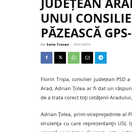
JUDEȚEAN ARA
UNUI CONSILIE
PĂZEASCĂ GPS
De
Sorin Trocan
-
29/01/2014
Florin Tripa, consilier județean PSD a
Arad, Adrian Țolea ar fi dat un răspuns
de a trata corect toţi cetăţenii Aradului
Adrian Ţolea, prim-vicepreşedinte al 
virulenţa cu care reprezentanţii USL 