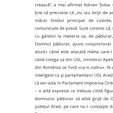
crească”, a mai afirmat Adrian Ţolea. 
ţine să precizeze că „nu iau lecţii de 
măcar fondul principal de cuvinte
comunicate de presă. Sunt convins că,
cu gândul la meseria sa, de pădurar,
Domnul pădurar, ajuns conjunctural c
atunci când este atacată mâna care-l 
când colega sa din USL, ministrul Apelor
din România se fură «ca-n codru». N-am
inteligent ca şi parlamentarii USL Arad
că vor vota în Parlament împotriva Or
– o altă expresie ce trebuie citită figu
domnului pădurar să aibă grijă de GP
judeţul Arad, pe care nu-l cunoaşte d