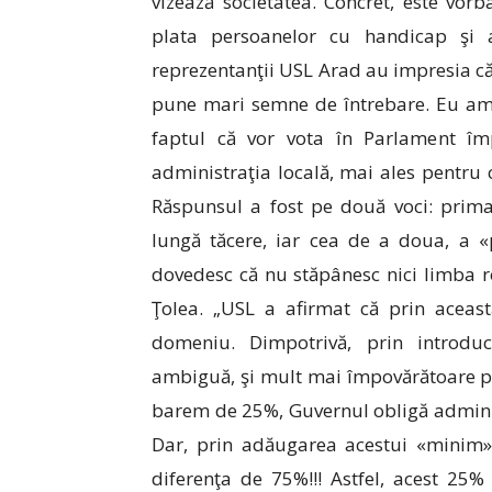
vizează societatea. Concret, este vo
plata persoanelor cu handicap şi a
reprezentanţii USL Arad au impresia că
pune mari semne de întrebare. Eu am 
faptul că vor vota în Parlament îm
administraţia locală, mai ales pentru 
Răspunsul a fost pe două voci: prima
lungă tăcere, iar cea de a doua, a «p
dovedesc că nu stăpânesc nici limba ro
Ţolea. „USL a afirmat că prin aceast
domeniu. Dimpotrivă, prin introduc
ambiguă, şi mult mai împovărătoare pen
barem de 25%, Guvernul obligă adminis
Dar, prin adăugarea acestui «minim»
diferenţa de 75%!!! Astfel, acest 25%