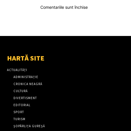
Comentariile sunt închise
HARTĂ SITE
ACTUALITĂȚI
ADMINISTRAȚIE
CRONICA NEAGRĂ
CULTURĂ
DIVERTISMENT
EDITORIAL
SPORT
TURISM
ȘOPÂRLIȚA GUREȘĂ