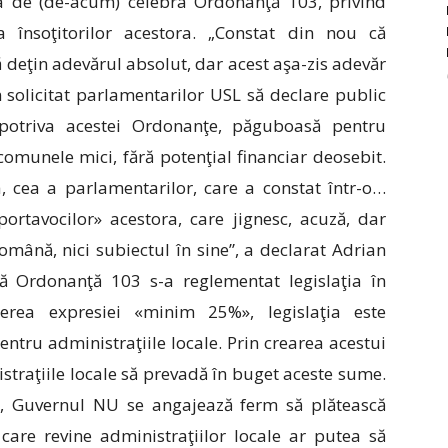
rba de (de-acum) celebra Ordonanţă 103, privind
 însoţitorilor acestora. „Constat din nou că
 deţin adevărul absolut, dar acest aşa-zis adevăr
solicitat parlamentarilor USL să declare public
potriva acestei Ordonanţe, păguboasă pentru
comunele mici, fără potenţial financiar deosebit.
, cea a parlamentarilor, care a constat într-o…
ortavocilor» acestora, care jignesc, acuză, dar
mână, nici subiectul în sine”, a declarat Adrian
ă Ordonanţă 103 s-a reglementat legislaţia în
erea expresiei «minim 25%», legislaţia este
tru administraţiile locale. Prin crearea acestui
traţiile locale să prevadă în buget aceste sume.
, Guvernul NU se angajează ferm să plătească
 care revine administraţiilor locale ar putea să