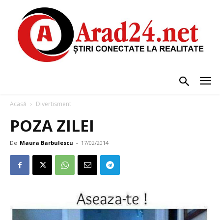
Acasă
Divertisment
POZA ZILEI
De
Maura Barbulescu
-
17/02/2014