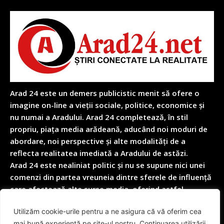
Arad 24 este un demers publicistic menit să ofere o
imagine on-line a vieții sociale, politice, economice și
nu numai a Aradului. Arad 24 completează, în stil
propriu, piața media arădeană, aducând noi moduri de
abordare, noi perspective și alte modalități de a
reflecta realitatea imediată a Aradului de astăzi.
Arad 24 este nealiniat politic și nu se supune nici unei
comenzi din partea vreuneia dintre sferele de influență
care afectează alte surse media, oferind astfel
garanția obiectivității depline în reflectarea nealterată
Utilizăm cookie-urile pentru a ne asigura că vă oferim cea
a realității cotidiene.
mai bună experiență pe site-ul nostru. Continuarea utilizării