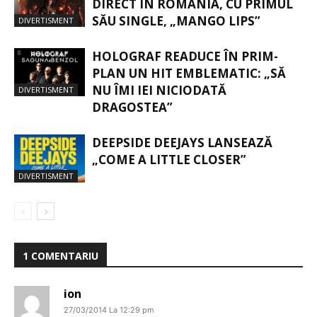
DIRECT ÎN ROMÂNIA, CU PRIMUL
SĂU SINGLE, „MANGO LIPS”
DIVERTISMENT
HOLOGRAF READUCE ÎN PRIM-
PLAN UN HIT EMBLEMATIC: „SĂ
NU ÎMI IEI NICIODATĂ
DIVERTISMENT
DRAGOSTEA”
DEEPSIDE DEEJAYS LANSEAZĂ
„COME A LITTLE CLOSER”
DIVERTISMENT
1 COMENTARIU
ion
27/03/2014 La 12:29 pm