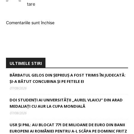
tare
Comentariile sunt închise
ULTIMELE STIRI
BĂRBATUL GELOS DIN ȘEPREUȘ A FOST TRIMIS ÎN JUDECATĂ:
ȘI-A BĂTUT CONCUBINA ȘI PE FETELE EI
07/08/2026
DOI STUDENȚI AI UNIVERSITĂȚII „AUREL VLAICU” DIN ARAD
MEDALIAȚI CU AUR LA CUPA MONDIALĂ
07/08/2026
USR ȘI PNL: AU BLOCAT 771 DE MILIOANE DE EURO DIN BANII
EUROPENI AI ROMÂNIEI PENTRU A-L SCĂPA PE DOMINIC FRITZ