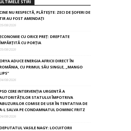
ULTIMELE STIRI
CINE NU RESPECTĂ, PLĂTEȘTE: ZECI DE ȘOFERI DE
TIR AU FOST AMENDAȚI
05/08/2026
ECONOMIE CU ORICE PREȚ: DREPTATE
ÎMPĂRȚITĂ CU PORȚIA
05/08/2026
ORYA ADUCE ENERGIA AFRICII DIRECT ÎN
ROMÂNIA, CU PRIMUL SĂU SINGLE, „MANGO
LIPS”
04/08/2026
PSD CERE INTERVENȚIA URGENTĂ A
AUTORITĂȚILOR STATULUI ÎMPOTRIVA
ABUZURILOR COMISE DE USR ÎN TENTATIVA DE
A-L SALVA PE CONDAMNATUL DOMINIC FRITZ
04/08/2026
DEPUTATUL VASILE NAGY: LOCUITORII