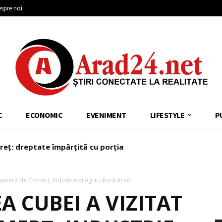
spre noi
C
ECONOMIC
EVENIMENT
LIFESTYLE
P
reț: dreptate împărțită cu porția
mera de Comerț, Industrie și Agricultură Arad
 CUBEI A VIZITAT