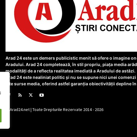
Arad 24 este un demers publicistic menit să ofere o imagine on-l
Aradului. Arad 24 completează, în stil propriu, piața media ară
modalități de a reflecta realitatea imediată a Aradului de astăzi.
Arad 24 este nealiniat politic și nu se supune nici unei comenzi
alte surse media, oferind astfel garanția obiectivității depline în 
i
© Arad24.net | Toate Drepturile Rezervate 2014 - 2026