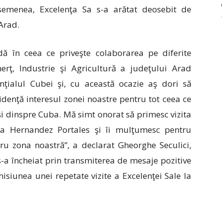
semenea, Excelenţa Sa s-a arătat deosebit de
Arad.
ă în ceea ce priveşte colaborarea pe diferite
ţ, Industrie şi Agricultură a judeţului Arad
ţialul Cubei şi, cu această ocazie aş dori să
idenţă interesul zonei noastre pentru tot ceea ce
şi dinspre Cuba. Mă simt onorat să primesc vizita
na Hernandez Portales şi îi mulţumesc pentru
ru zona noastră”, a declarat Gheorghe Seculici,
 s-a încheiat prin transmiterea de mesaje pozitive
misiunea unei repetate vizite a Excelenţei Sale la