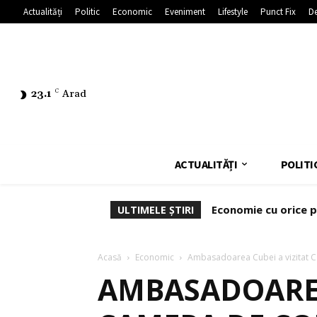
Actualități
Politic
Economic
Eveniment
Lifestyle
Punct Fix
De
23.1
C
Arad
ACTUALITĂȚI
POLITI
Economie cu orice p
ULTIMELE ȘTIRI
Acasă
Economic
Ambasadoarea Cubei a vizitat Ca
AMBASADOAREA