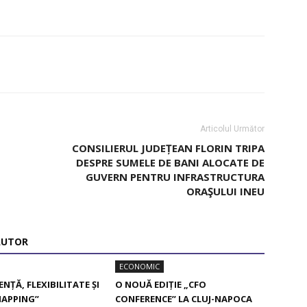
Articolul Următor
CONSILIERUL JUDEȚEAN FLORIN TRIPA
DESPRE SUMELE DE BANI ALOCATE DE
GUVERN PENTRU INFRASTRUCTURA
ORAŞULUI INEU
AUTOR
ECONOMIC
NȚĂ, FLEXIBILITATE ȘI
O NOUĂ EDIȚIE „CFO
MAPPING”
CONFERENCE” LA CLUJ-NAPOCA