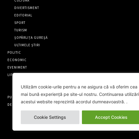
CULTURĂ
DIVERTISMENT
EDITORIAL
SPORT
TURISM
ȘOPÂRLIȚA GUREȘĂ
ULTIMELE ȘTIRI
POLITIC
ECONOMIC
EVENIMENT
LIFESTYLE
OAMENI EXTRAORDINARI
Utilizăm cookie-urile pentru a ne asigura că vă oferim cea
RECENZII
mai bună experiență pe site-ul nostru. Continuarea utilizări
PUNCT FIX
acestui website reprezintă acordul dumneavoastră. .
DESPRE NOI
CONTACT
Cookie Settings
Accept Cookies