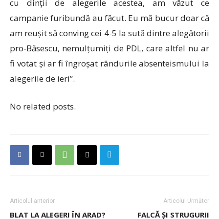
cu dinții de alegerile acestea, am văzut ce
campanie furibundă au făcut. Eu mă bucur doar că
am reușit să conving cei 4-5 la sută dintre alegătorii
pro-Băsescu, nemulțumiți de PDL, care altfel nu ar
fi votat și ar fi îngroșat rândurile absenteismului la
alegerile de ieri”.
No related posts.
Articolul anterior
Articolul Următor
BLAT LA ALEGERI ÎN ARAD?
FALCĂ ȘI STRUGURII