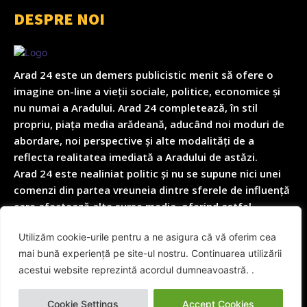
DESPRE NOI
Arad 24 este un demers publicistic menit să ofere o
imagine on-line a vieții sociale, politice, economice și
nu numai a Aradului. Arad 24 completează, în stil
propriu, piața media arădeană, aducând noi moduri de
abordare, noi perspective și alte modalități de a
reflecta realitatea imediată a Aradului de astăzi.
Arad 24 este nealiniat politic și nu se supune nici unei
comenzi din partea vreuneia dintre sferele de influență
care afectează alte surse media, oferind astfel
garanția obiectivității depline în reflectarea nealterată
Utilizăm cookie-urile pentru a ne asigura că vă oferim cea
a realității cotidiene.
mai bună experiență pe site-ul nostru. Continuarea utilizării
acestui website reprezintă acordul dumneavoastră. .
© Arad24.net | Toate Drepturile Rezervate 2014 - 2026
Cookie Settings
Accept Cookies