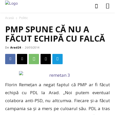
Acasă
Politic
PMP SPUNE CĂ NU A
FĂCUT ECHIPĂ CU FALCĂ
De
Arad24
-
26/05/2014
Florin Remețan a negat faptul că PMP ar fi făcut
echipă cu PDL la Arad. „Noi putem eventual
colabora anti-PSD, nu altcumva. Fiecare și-a făcut
campania sa și a mers pe culoarul său. PDL a tras