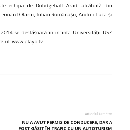
ste echipa de Dobdgeball Arad, alcătuită din
 Leonard Olariu, Iulian Românașu, Andrei Tuca și
14 se desfășoară în incinta Universității USZ
te-ul: www.playo.tv.
Articolul Următor
NU A AVUT PERMIS DE CONDUCERE, DAR A
FOST GĂSIT ÎN TRAFIC CU UN AUTOTURISM