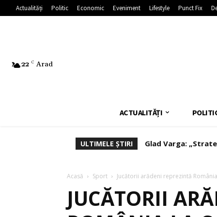
Actualități
Politic
Economic
Eveniment
Lifestyle
Punct Fix
De
22
C
Arad
ACTUALITĂȚI
POLITI
Glad Varga: „Strate
ULTIMELE ȘTIRI
afaceri”
Acasă
Sport
Jucătorii arădeni reprezintă Român
JUCĂTORII ARĂ