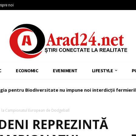
spre noi
C
ECONOMIC
EVENIMENT
LIFESTYLE
P
gia pentru Biodiversitate nu impune noi interdicții fermieri
ia la Campionatul European de Dodgeball
DENI REPREZINTĂ