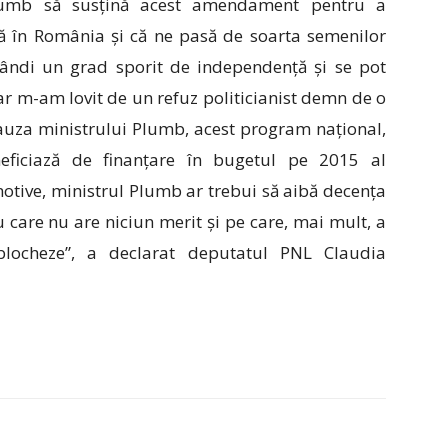
Plumb să susțină acest amendament pentru a
vă în România și că ne pasă de soarta semenilor
bândi un grad sporit de independență și se pot
r m-am lovit de un refuz politicianist demn de o
cauza ministrului Plumb, acest program național,
eficiază de finanțare în bugetul pe 2015 al
motive, ministrul Plumb ar trebui să aibă decența
care nu are niciun merit și pe care, mai mult, a
blocheze”, a declarat deputatul PNL Claudia