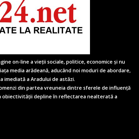
ne on-line a vieții sociale, politice, economice și nu
 piața media arădeană, aducând noi moduri de abordare,
ea imediată a Aradului de astăzi.
 comenzi din partea vreuneia dintre sferele de influență
 obiectivității depline în reflectarea nealterată a