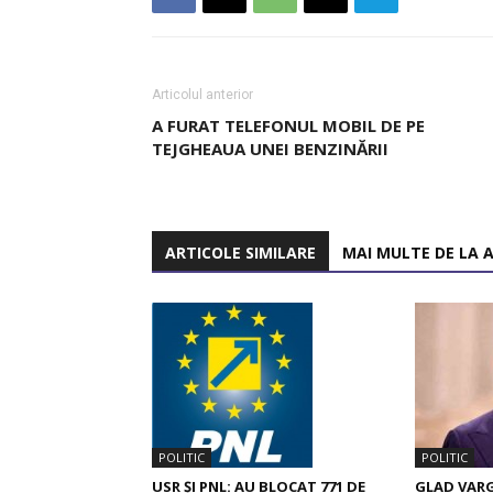
Articolul anterior
A FURAT TELEFONUL MOBIL DE PE
TEJGHEAUA UNEI BENZINĂRII
ARTICOLE SIMILARE
MAI MULTE DE LA 
POLITIC
POLITIC
GLAD VARG
USR ȘI PNL: AU BLOCAT 771 DE