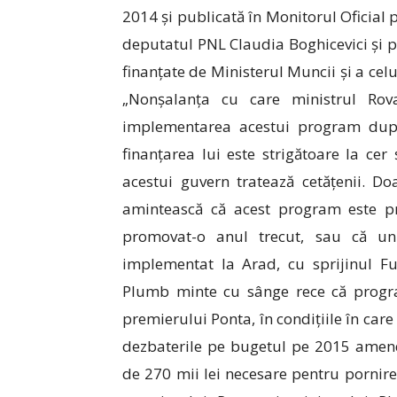
2014 și publicată în Monitorul Oficial 
deputatul PNL Claudia Boghicevici și p
finanțate de Ministerul Muncii și a cel
„Nonșalanța cu care ministrul Rov
implementarea acestui program dup
finanțarea lui este strigătoare la ce
acestui guvern tratează cetățenii. 
amintească că acest program este pre
promovat-o anul trecut, sau că un 
implementat la Arad, cu sprijinul F
Plumb minte cu sânge rece că program
premierului Ponta, în condițiile în care
dezbaterile pe bugetul pe 2015 amen
de 270 mii lei necesare pentru pornir