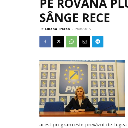
PE ROVANA PL
SÂNGE RECE
De
Liliana Trocan
-
29/04/2015
acest program este prevăzut de Legea 