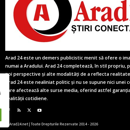
Arad 24 este un demers publicistic menit să ofere o imagi
numai a Aradului. Arad 24 completează, în stil propriu,
noi perspective și alte modalități de a reflecta realitat
Arad 24 este nealiniat politic și nu se supune nici unei
care afectează alte surse media, oferind astfel garanția
i
realității cotidiene.
© Arad24.net | Toate Drepturile Rezervate 2014 - 2026