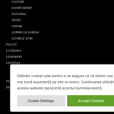
CULTURĂ
DIVERTISMENT
EDITORIAL
SPORT
TURISM
ȘOPÂRLIȚA GUREȘĂ
ULTIMELE ȘTIRI
POLITIC
ECONOMIC
EVENIMENT
LIFESTYLE
OAMENI EXTRAORDINARI
RECENZII
Utilizăm cookie-urile pentru a ne asigura că vă oferim cea
PUNCT FIX
mai bună experiență pe site-ul nostru. Continuarea utilizări
DESPRE NOI
acestui website reprezintă acordul dumneavoastră. .
CONTACT
Cookie Settings
Accept Cookies