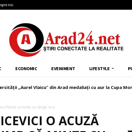
spre noi
C
ECONOMIC
EVENIMENT
LIFESTYLE
P
ersității „Aurel Vlaicu” din Arad medaliați cu aur la Cupa Mo
ana Plumb că minte cu sânge rece
ICEVICI O ACUZĂ