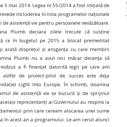
pe 5 mai 2014. Legea nr.55/2014 a fost inițiată de
revede includerea în lista programelor naționale
ui de asistență vie pentru persoanele nevăzătoare.
ana Plumb declara zilele trecute că susține
ă ce în bugetul pe 2015 a blocat premeditat
r și arată disprețul și aroganța cu care membrii
Doamna Plumb nu a avut nici măcar decența să
văzut a fi finanțat datorită legii pe care am
astfel de proiect-pilot de succes este deja
undației Light Into Europe. În schimb, doamna
ul de asistență vie se bucură și de sprijinul
 aceiași reprezentanți ai Guvernului au respins la
damentul prin care ceream alocarea unei sume
ea în acest an a programului. Le-am cerut atunci