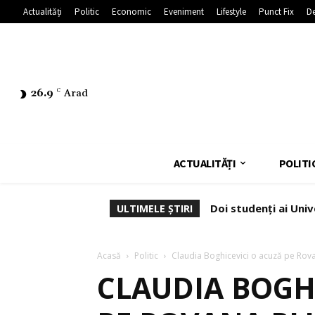
Actualități
Politic
Economic
Eveniment
Lifestyle
Punct Fix
De
26.9
C
Arad
ACTUALITĂȚI
POLITI
Doi studenți ai Univ
ULTIMELE ȘTIRI
Acasă
Politic
Claudia Boghicevici o acuză pe Rov
CLAUDIA BOGH