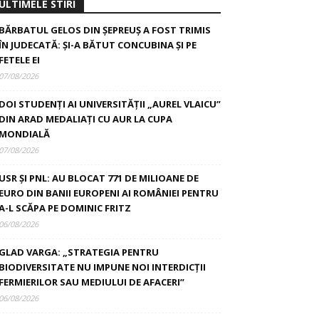
ULTIMELE STIRI
BĂRBATUL GELOS DIN ȘEPREUȘ A FOST TRIMIS
ÎN JUDECATĂ: ȘI-A BĂTUT CONCUBINA ȘI PE
FETELE EI
07/08/2026
DOI STUDENȚI AI UNIVERSITĂȚII „AUREL VLAICU”
DIN ARAD MEDALIAȚI CU AUR LA CUPA
MONDIALĂ
07/08/2026
USR ȘI PNL: AU BLOCAT 771 DE MILIOANE DE
EURO DIN BANII EUROPENI AI ROMÂNIEI PENTRU
A-L SCĂPA PE DOMINIC FRITZ
06/08/2026
GLAD VARGA: „STRATEGIA PENTRU
BIODIVERSITATE NU IMPUNE NOI INTERDICȚII
FERMIERILOR SAU MEDIULUI DE AFACERI”
06/08/2026