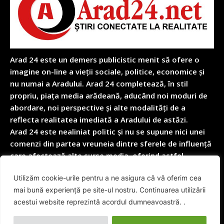
Arad 24 este un demers publicistic menit să ofere o
imagine on-line a vieții sociale, politice, economice și
nu numai a Aradului. Arad 24 completează, în stil
propriu, piața media arădeană, aducând noi moduri de
abordare, noi perspective și alte modalități de a
reflecta realitatea imediată a Aradului de astăzi.
Arad 24 este nealiniat politic și nu se supune nici unei
comenzi din partea vreuneia dintre sferele de influență
care afectează alte surse media, oferind astfel
garanția obiectivității depline în reflectarea nealterată
Utilizăm cookie-urile pentru a ne asigura că vă oferim cea
a realității cotidiene.
mai bună experiență pe site-ul nostru. Continuarea utilizării
acestui website reprezintă acordul dumneavoastră. .
© Arad24.net | Toate Drepturile Rezervate 2014 - 2026