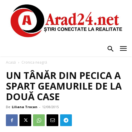
Acasă
Cronica neagră
UN TÂNĂR DIN PECICA A
SPART GEAMURILE DE LA
DOUĂ CASE
De
Liliana Trocan
-
12/08/2015