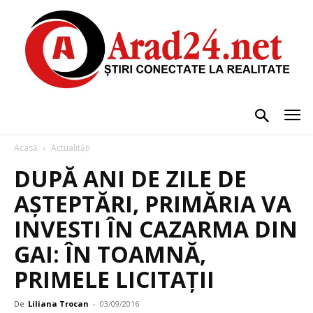
Acasă
Actualități
DUPĂ ANI DE ZILE DE
AȘTEPTĂRI, PRIMĂRIA VA
INVESTI ÎN CAZARMA DIN
GAI: ÎN TOAMNĂ,
PRIMELE LICITAȚII
De
Liliana Trocan
-
03/09/2016