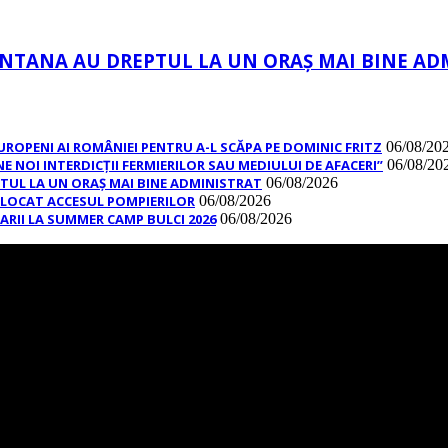
ÂNTANA AU DREPTUL LA UN ORAȘ MAI BINE AD
EUROPENI AI ROMÂNIEI PENTRU A-L SCĂPA PE DOMINIC FRITZ
06/08/20
 NOI INTERDICȚII FERMIERILOR SAU MEDIULUI DE AFACERI”
06/08/20
TUL LA UN ORAȘ MAI BINE ADMINISTRAT
06/08/2026
 BLOCAT ACCESUL POMPIERILOR
06/08/2026
NARII LA SUMMER CAMP BULCI 2026
06/08/2026