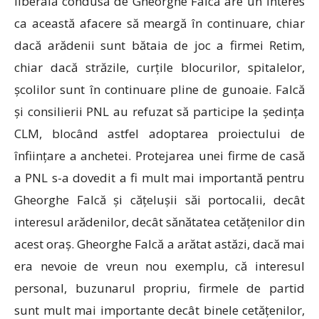
liberală condusă de Gheorghe Falcă are un interes
ca această afacere să meargă în continuare, chiar
dacă arădenii sunt bătaia de joc a firmei Retim,
chiar dacă străzile, curțile blocurilor, spitalelor,
școlilor sunt în continuare pline de gunoaie. Falcă
și consilierii PNL au refuzat să participe la ședința
CLM, blocând astfel adoptarea proiectului de
înființare a anchetei. Protejarea unei firme de casă
a PNL s-a dovedit a fi mult mai importantă pentru
Gheorghe Falcă și cățelușii săi portocalii, decât
interesul arădenilor, decât sănătatea cetățenilor din
acest oraș. Gheorghe Falcă a arătat astăzi, dacă mai
era nevoie de vreun nou exemplu, că interesul
personal, buzunarul propriu, firmele de partid
sunt mult mai importante decât binele cetățenilor,