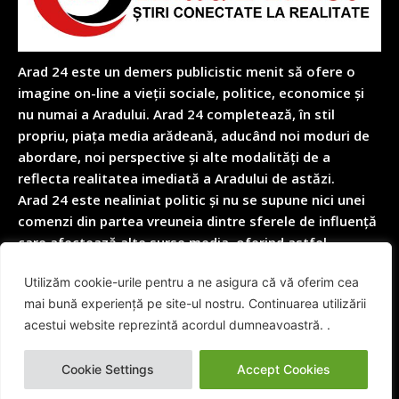
Arad 24 este un demers publicistic menit să ofere o
imagine on-line a vieții sociale, politice, economice și
nu numai a Aradului. Arad 24 completează, în stil
propriu, piața media arădeană, aducând noi moduri de
abordare, noi perspective și alte modalități de a
reflecta realitatea imediată a Aradului de astăzi.
Arad 24 este nealiniat politic și nu se supune nici unei
comenzi din partea vreuneia dintre sferele de influență
care afectează alte surse media, oferind astfel
garanția obiectivității depline în reflectarea nealterată
Utilizăm cookie-urile pentru a ne asigura că vă oferim cea
a realității cotidiene.
mai bună experiență pe site-ul nostru. Continuarea utilizării
acestui website reprezintă acordul dumneavoastră. .
© Arad24.net | Toate Drepturile Rezervate 2014 - 2026
Cookie Settings
Accept Cookies