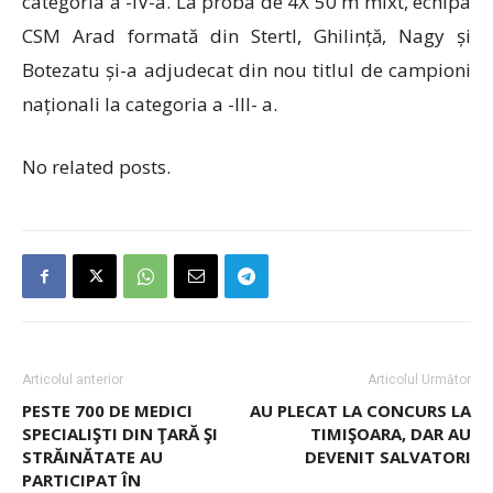
categoria a -IV-a. La proba de 4X 50 m mixt, echipa
CSM Arad formată din Stertl, Ghilință, Nagy și
Botezatu și-a adjudecat din nou titlul de campioni
naționali la categoria a -III- a.
No related posts.
Articolul anterior
Articolul Următor
PESTE 700 DE MEDICI
AU PLECAT LA CONCURS LA
SPECIALIŞTI DIN ŢARĂ ŞI
TIMIŞOARA, DAR AU
STRĂINĂTATE AU
DEVENIT SALVATORI
PARTICIPAT ÎN