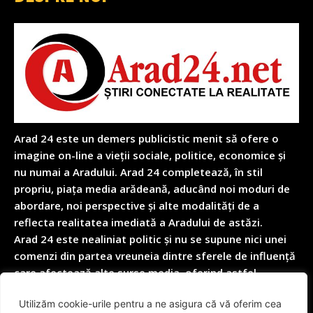
Arad 24 este un demers publicistic menit să ofere o
imagine on-line a vieții sociale, politice, economice și
nu numai a Aradului. Arad 24 completează, în stil
propriu, piața media arădeană, aducând noi moduri de
abordare, noi perspective și alte modalități de a
reflecta realitatea imediată a Aradului de astăzi.
Arad 24 este nealiniat politic și nu se supune nici unei
comenzi din partea vreuneia dintre sferele de influență
care afectează alte surse media, oferind astfel
garanția obiectivității depline în reflectarea nealterată
Utilizăm cookie-urile pentru a ne asigura că vă oferim cea
a realității cotidiene.