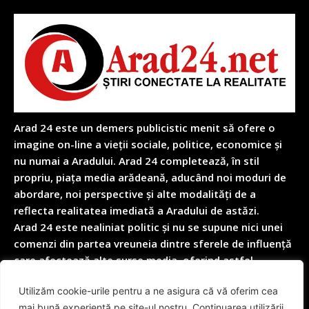
Arad 24 este un demers publicistic menit să ofere o
imagine on-line a vieții sociale, politice, economice și
nu numai a Aradului. Arad 24 completează, în stil
propriu, piața media arădeană, aducând noi moduri de
abordare, noi perspective și alte modalități de a
reflecta realitatea imediată a Aradului de astăzi.
Arad 24 este nealiniat politic și nu se supune nici unei
comenzi din partea vreuneia dintre sferele de influență
care afectează alte surse media, oferind astfel
garanția obiectivității depline în reflectarea nealterată
Utilizăm cookie-urile pentru a ne asigura că vă oferim cea
a realității cotidiene.
mai bună experiență pe site-ul nostru. Continuarea utilizării