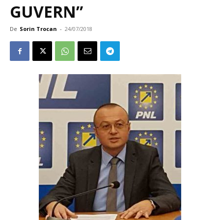
GUVERN”
De
Sorin Trocan
-
24/07/2018