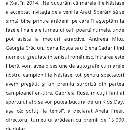
a X-a, în 2014. „Ne bucurăm că marele Ilie Năstase
a acceptat invitaţia de a veni la Arad. Sperăm să se
simtă bine printre arădeni, pe care îi aşteptăm la
fazele finale ale turneului ce îi poartă numele, unde
pot asista la meciuri atractive, Andreea Mitu,
Georgia Crăciun, Ioana Roşca sau Elena Cadar fiind
nume cu greutate în tenisul românesc. Intrarea este
liberă, vom avea o sesiune de autografe cu marele
nostru campion Ilie Năstase, tot pentru spectatori
avem pregătit şi un premiu surpriză din partea
campioanei en-titre, Gabriela Ruse, micuţii fani ai
sportului alb se vor putea bucura de un Kids Day,
aşa că: poftiţi la tenis!”, a declarat Anela Freer,
directorul turneului arădean cu premii de 15.000
de dolari.