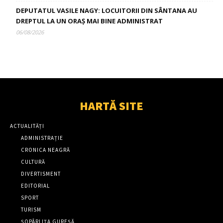
DEPUTATUL VASILE NAGY: LOCUITORII DIN SÂNTANA AU
DREPTUL LA UN ORAȘ MAI BINE ADMINISTRAT
06/08/2026
HARTĂ SITE
ACTUALITĂȚI
ADMINISTRAȚIE
CRONICA NEAGRĂ
CULTURĂ
DIVERTISMENT
EDITORIAL
SPORT
TURISM
ȘOPÂRLIȚA GUREȘĂ