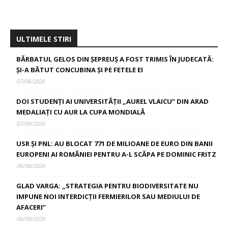
ULTIMELE STIRI
BĂRBATUL GELOS DIN ȘEPREUȘ A FOST TRIMIS ÎN JUDECATĂ:
ȘI-A BĂTUT CONCUBINA ȘI PE FETELE EI
07/08/2026
DOI STUDENȚI AI UNIVERSITĂȚII „AUREL VLAICU” DIN ARAD
MEDALIAȚI CU AUR LA CUPA MONDIALĂ
07/08/2026
USR ȘI PNL: AU BLOCAT 771 DE MILIOANE DE EURO DIN BANII
EUROPENI AI ROMÂNIEI PENTRU A-L SCĂPA PE DOMINIC FRITZ
06/08/2026
GLAD VARGA: „STRATEGIA PENTRU BIODIVERSITATE NU
IMPUNE NOI INTERDICȚII FERMIERILOR SAU MEDIULUI DE
AFACERI”
06/08/2026