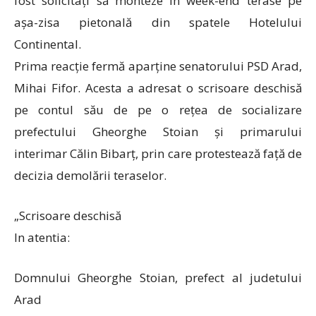
fost solicitați să monteze în week-end terase pe
așa-zisa pietonală din spatele Hotelului
Continental.
Prima reacție fermă aparține senatorului PSD Arad,
Mihai Fifor. Acesta a adresat o scrisoare deschisă
pe contul său de pe o rețea de socializare
prefectului Gheorghe Stoian și primarului
interimar Călin Bibarț, prin care protestează față de
decizia demolării teraselor.
„Scrisoare deschisă
In atentia:
Domnului Gheorghe Stoian, prefect al judetului
Arad