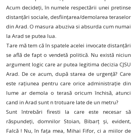
Acum decideți, în numele respectării unei pretinse
distanțări sociale, desființarea/demolarea teraselor
din Arad. O masura abuziva si absurda cum numai
la Arad se putea lua.
Tare mă tem că în spatele acelei invocate distanțări
se află de fapt o vendetă politică. Nu există niciun
argument logic care ar putea legitima decizia CJSU
Arad. De ce acum, după starea de urgență? Care
este rațiunea pentru care orice administrație din
lume ar demola o terasă oricum închisă, atunci
cand in Arad sunt n trotuare late de un metru?
Sunt întrebări firesti la care este necesar să
răspundeți, domnilor Stoian, Bibarț și, evident,
Falcă ! Nu, în fața mea, Mihai Fifor, ci a miilor de