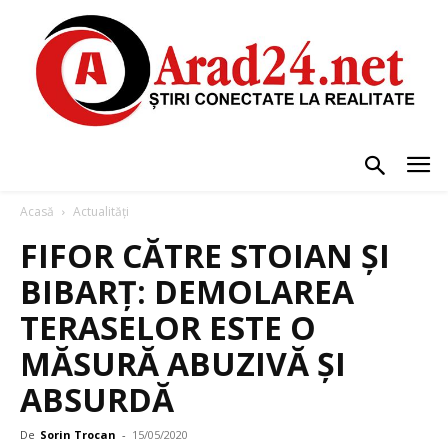
Acasă
Actualități
FIFOR CĂTRE STOIAN ȘI
BIBARȚ: DEMOLAREA
TERASELOR ESTE O
MĂSURĂ ABUZIVĂ ȘI
ABSURDĂ
De
Sorin Trocan
-
15/05/2020