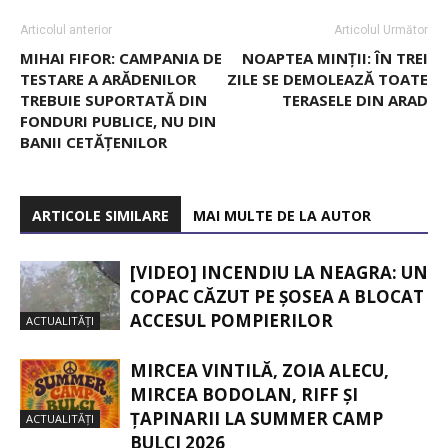
Articolul anterior
Articolul Următor
MIHAI FIFOR: CAMPANIA DE
NOAPTEA MINȚII: ÎN TREI
TESTARE A ARĂDENILOR
ZILE SE DEMOLEAZĂ TOATE
TREBUIE SUPORTATĂ DIN
TERASELE DIN ARAD
FONDURI PUBLICE, NU DIN
BANII CETĂȚENILOR
ARTICOLE SIMILARE
MAI MULTE DE LA AUTOR
[VIDEO] INCENDIU LA NEAGRA: UN
COPAC CĂZUT PE ȘOSEA A BLOCAT
ACCESUL POMPIERILOR
ACTUALITĂȚI
MIRCEA VINTILĂ, ZOIA ALECU,
MIRCEA BODOLAN, RIFF ȘI
ȚAPINARII LA SUMMER CAMP
ACTUALITĂȚI
BULCI 2026