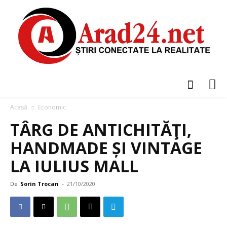
Acasă
Economic
TÂRG DE ANTICHITĂŢI,
HANDMADE ȘI VINTAGE
LA IULIUS MALL
De
Sorin Trocan
-
21/10/2020