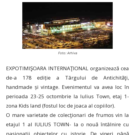
Foto: Arhiva
EXPOTIMIŞOARA INTERNAŢIONAL organizează cea
de-a 178 ediție a Târgului de Antichităţi,
handmade și vintage. Evenimentul va avea loc în
perioada 23-25 octombrie la Iulius Town, etaj 1-
zona Kids land (fostul loc de joaca al copiilor).
O mare varietate de colecţionari de frumos vin la
etajul 1 al IULIUS TOWN- la o nouă întâlnire cu
pasionaţii obiectelor cu istorie. De vineri până