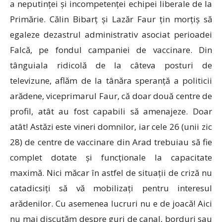
a neputinței și incompetenței echipei liberale de la
Primărie. Călin Bibarț și Lazăr Faur țin morțiș să
egaleze dezastrul administrativ asociat perioadei
Falcă, pe fondul campaniei de vaccinare. Din
tânguiala ridicolă de la câteva posturi de
televizune, aflăm de la tânăra speranță a politicii
arădene, viceprimarul Faur, că doar două centre de
profil, atât au fost capabili să amenajeze. Doar
atât! Astăzi este vineri domnilor, iar cele 26 (unii zic
28) de centre de vaccinare din Arad trebuiau să fie
complet dotate și funcționale la capacitate
maximă. Nici măcar în astfel de situații de criză nu
catadicsiți să vă mobilizați pentru interesul
arădenilor. Cu asemenea lucruri nu e de joacă! Aici
nu mai discutăm despre guri de canal, borduri sau