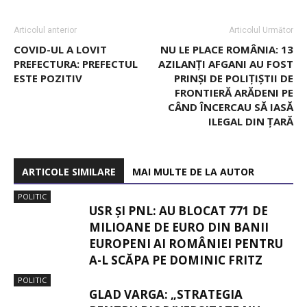
Articolul anterior
Articolul Următor
COVID-UL A LOVIT
NU LE PLACE ROMÂNIA: 13
PREFECTURA: PREFECTUL
AZILANȚI AFGANI AU FOST
ESTE POZITIV
PRINȘI DE POLIȚIȘTII DE
FRONTIERĂ ARĂDENI PE
CÂND ÎNCERCAU SĂ IASĂ
ILEGAL DIN ȚARĂ
ARTICOLE SIMILARE
MAI MULTE DE LA AUTOR
POLITIC
USR ȘI PNL: AU BLOCAT 771 DE
MILIOANE DE EURO DIN BANII
EUROPENI AI ROMÂNIEI PENTRU
A-L SCĂPA PE DOMINIC FRITZ
POLITIC
GLAD VARGA: „STRATEGIA