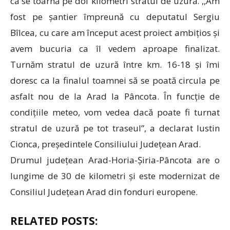
că se toarnă pe doi kilometri stratul de uzură. ,,Am
fost pe șantier împreună cu deputatul Sergiu
Bîlcea, cu care am început acest proiect ambițios și
avem bucuria ca îl vedem aproape finalizat.
Turnăm stratul de uzură între km. 16-18 și îmi
doresc ca la finalul toamnei să se poată circula pe
asfalt nou de la Arad la Pâncota. În funcție de
condițiile meteo, vom vedea dacă poate fi turnat
stratul de uzură pe tot traseul”, a declarat Iustin
Cionca, președintele Consiliului Județean Arad.
Drumul județean Arad-Horia-Șiria-Pâncota are o
lungime de 30 de kilometri și este modernizat de
Consiliul Județean Arad din fonduri europene.
RELATED POSTS: