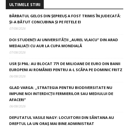
ULTIMELE STIRI
BĂRBATUL GELOS DIN ȘEPREUȘ A FOST TRIMIS ÎN JUDECATĂ:
ȘI-A BĂTUT CONCUBINA ȘI PE FETELE EI
07/08/2026
DOI STUDENȚI AI UNIVERSITĂȚII „AUREL VLAICU” DIN ARAD
MEDALIAȚI CU AUR LA CUPA MONDIALĂ
07/08/2026
USR ȘI PNL: AU BLOCAT 771 DE MILIOANE DE EURO DIN BANII
EUROPENI AI ROMÂNIEI PENTRU A-L SCĂPA PE DOMINIC FRITZ
06/08/2026
GLAD VARGA: „STRATEGIA PENTRU BIODIVERSITATE NU
IMPUNE NOI INTERDICȚII FERMIERILOR SAU MEDIULUI DE
AFACERI”
06/08/2026
DEPUTATUL VASILE NAGY: LOCUITORII DIN SÂNTANA AU
DREPTUL LA UN ORAȘ MAI BINE ADMINISTRAT