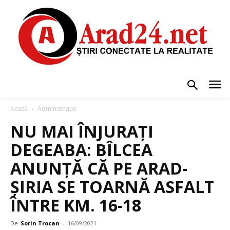
Acasă
Administrație
NU MAI ÎNJURAȚI
DEGEABA: BÎLCEA
ANUNȚĂ CĂ PE ARAD-
ȘIRIA SE TOARNĂ ASFALT
ÎNTRE KM. 16-18
De
Sorin Trocan
-
16/09/2021