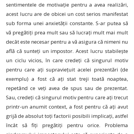
sentimentele de motivație pentru a avea realizări,
acest lucru are de obicei un cost serios manifestat
sub forma unei anxietății constante. S-ar putea să
vă pregătiți prea mult sau să lucrați mult mai mult
decât este necesar pentru a vă asigura că nimeni nu
află că sunteți un impostor. Acest lucru stabilește
un ciclu vicios, în care credeți că singurul motiv
pentru care ați supraviețuit acelei prezentări (de
exemplu) a fost că ați stat treji toată noaptea,
repetând ce veți avea de spus sau de prezentat.
Sau, credeți că singurul motiv pentru care ați trecut
printr-un anumit context, a fost pentru că ați avut
grijă de absolut toți factorii posibili implicați, astfel
încât să fiți pregătiți pentru orice. Problema