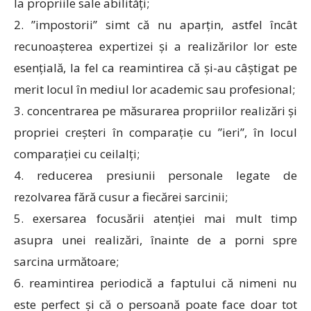
la propriile sale abilități;
2. ”impostorii” simt că nu aparțin, astfel încât
recunoașterea expertizei și a realizărilor lor este
esențială, la fel ca reamintirea că și-au câștigat pe
merit locul în mediul lor academic sau profesional;
3. concentrarea pe măsurarea propriilor realizări și
propriei creșteri în comparație cu ”ieri”, în locul
comparației cu ceilalți;
4. reducerea presiunii personale legate de
rezolvarea fără cusur a fiecărei sarcinii;
5. exersarea focusării atenției mai mult timp
asupra unei realizări, înainte de a porni spre
sarcina următoare;
6. reamintirea periodică a faptului că nimeni nu
este perfect și că o persoană poate face doar tot