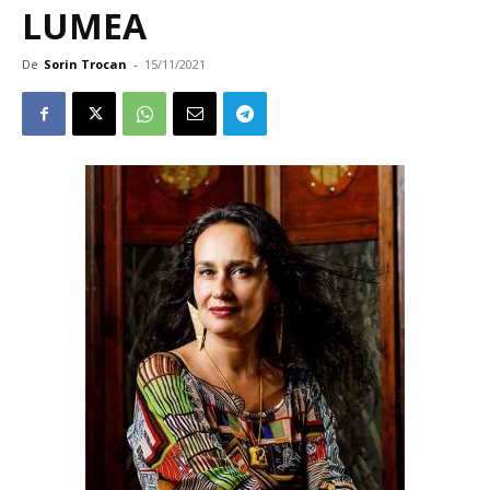
LUMEA
De
Sorin Trocan
-
15/11/2021