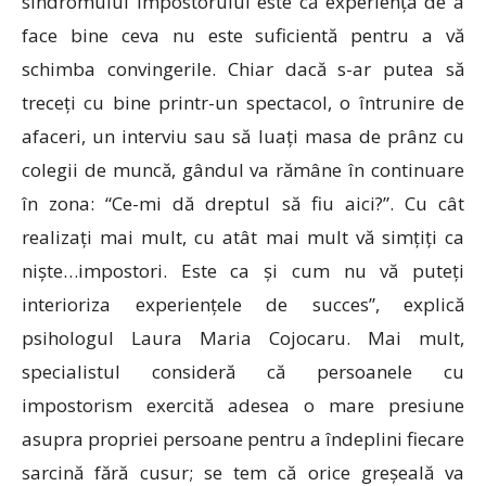
sindromului impostorului este că experiența de a
face bine ceva nu este suficientă pentru a vă
schimba convingerile. Chiar dacă s-ar putea să
treceți cu bine printr-un spectacol, o întrunire de
afaceri, un interviu sau să luați masa de prânz cu
colegii de muncă, gândul va rămâne în continuare
în zona: “Ce-mi dă dreptul să fiu aici?”. Cu cât
realizați mai mult, cu atât mai mult vă simțiți ca
niște…impostori. Este ca și cum nu vă puteți
interioriza experiențele de succes”, explică
psihologul Laura Maria Cojocaru. Mai mult,
specialistul consideră că persoanele cu
impostorism exercită adesea o mare presiune
asupra propriei persoane pentru a îndeplini fiecare
sarcină fără cusur; se tem că orice greșeală va