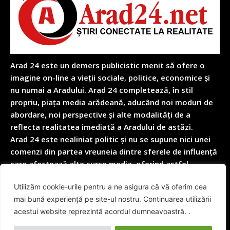
Arad 24 este un demers publicistic menit să ofere o
imagine on-line a vieții sociale, politice, economice și
nu numai a Aradului. Arad 24 completează, în stil
propriu, piața media arădeană, aducând noi moduri de
abordare, noi perspective și alte modalități de a
reflecta realitatea imediată a Aradului de astăzi.
Arad 24 este nealiniat politic și nu se supune nici unei
comenzi din partea vreuneia dintre sferele de influență
care afectează alte surse media, oferind astfel
garanția obiectivității depline în reflectarea nealterată
Utilizăm cookie-urile pentru a ne asigura că vă oferim cea
a realității cotidiene.
mai bună experiență pe site-ul nostru. Continuarea utilizării
acestui website reprezintă acordul dumneavoastră. .