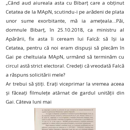
„Când aud aiureala asta cu Bibarț care a obținut
Cetatea de la MApN, scutindu-i pe arădeni de plata
unor sume exorbitante, mă ia amețeala…Păi,
domnule Bibarț, în 25.10.2018, ca ministru al
Apărării, fix asta îi ceream lui Falcă: să își ia
Cetatea, pentru că noi eram dispuși să plecăm în
Gai pe cheltuiala MApN, urmând să terminăm cu
circul astă strict electoral. Credeți că vreodată Falcă
a răspuns solicitării mele?
Ar trebui să știți. Erați viceprimar la vremea aceea
și făceați filmulețe atârnat de gardul unității din
Gai. Câteva luni mai