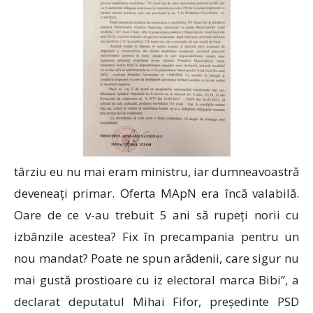
târziu eu nu mai eram ministru, iar dumneavoastră
deveneați primar. Oferta MApN era încă valabilă.
Oare de ce v-au trebuit 5 ani să rupeți norii cu
izbânzile acestea? Fix în precampania pentru un
nou mandat? Poate ne spun arădenii, care sigur nu
mai gustă prostioare cu iz electoral marca Bibi”, a
declarat deputatul Mihai Fifor, președinte PSD