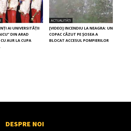
I
ACTUALITĂȚI
NȚI AI UNIVERSITĂȚII
[VIDEO] INCENDIU LA NEAGRA: UN
AICU” DIN ARAD
COPAC CĂZUT PE ȘOSEA A
 CU AUR LA CUPA
BLOCAT ACCESUL POMPIERILOR
Ă
DESPRE NOI