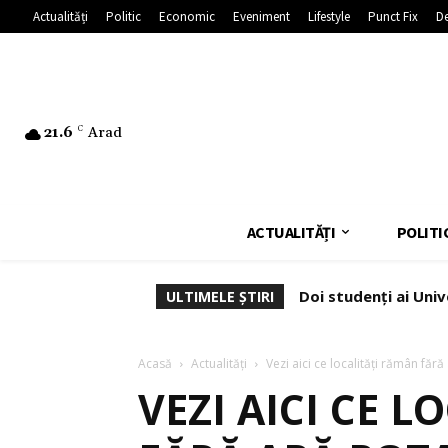
Actualități
Politic
Economic
Eveniment
Lifestyle
Punct Fix
De
21.6
C
Arad
ACTUALITĂȚI
POLITI
Doi studenți ai Univ
ULTIMELE ȘTIRI
Acasă
Actualități
Vezi aici ce localități rămân făr
VEZI AICI CE 