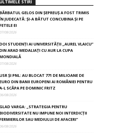
ULTIMELE STIRI
BĂRBATUL GELOS DIN ȘEPREUȘ A FOST TRIMIS
ÎN JUDECATĂ: ȘI-A BĂTUT CONCUBINA ȘI PE
FETELE EI
07/08/2026
DOI STUDENȚI AI UNIVERSITĂȚII „AUREL VLAICU”
DIN ARAD MEDALIAȚI CU AUR LA CUPA
MONDIALĂ
07/08/2026
USR ȘI PNL: AU BLOCAT 771 DE MILIOANE DE
EURO DIN BANII EUROPENI AI ROMÂNIEI PENTRU
A-L SCĂPA PE DOMINIC FRITZ
06/08/2026
GLAD VARGA: „STRATEGIA PENTRU
BIODIVERSITATE NU IMPUNE NOI INTERDICȚII
FERMIERILOR SAU MEDIULUI DE AFACERI”
06/08/2026