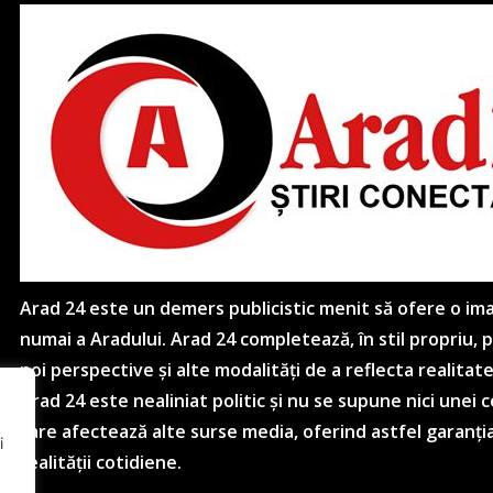
Arad 24 este un demers publicistic menit să ofere o imagi
numai a Aradului. Arad 24 completează, în stil propriu,
noi perspective și alte modalități de a reflecta realitat
Arad 24 este nealiniat politic și nu se supune nici unei
care afectează alte surse media, oferind astfel garanția
i
realității cotidiene.