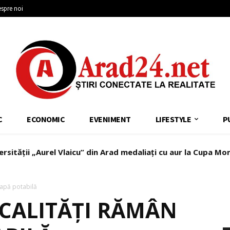
spre noi
C
ECONOMIC
EVENIMENT
LIFESTYLE
P
ersității „Aurel Vlaicu” din Arad medaliați cu aur la Cupa Mo
ă apă potabilă
LOCALITĂȚI RĂMÂN