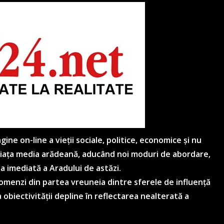
ne on-line a vieții sociale, politice, economice și nu
 piața media arădeană, aducând noi moduri de abordare,
ea imediată a Aradului de astăzi.
 comenzi din partea vreuneia dintre sferele de influență
 obiectivității depline în reflectarea nealterată a