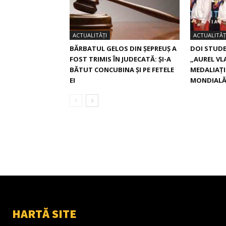
ACTUALITĂȚI
ACTUALITĂȚ
BĂRBATUL GELOS DIN ȘEPREUȘ A
DOI STUDE
FOST TRIMIS ÎN JUDECATĂ: ȘI-A
„AUREL VL
BĂTUT CONCUBINA ȘI PE FETELE
MEDALIAȚI
EI
MONDIAL
HARTĂ SITE