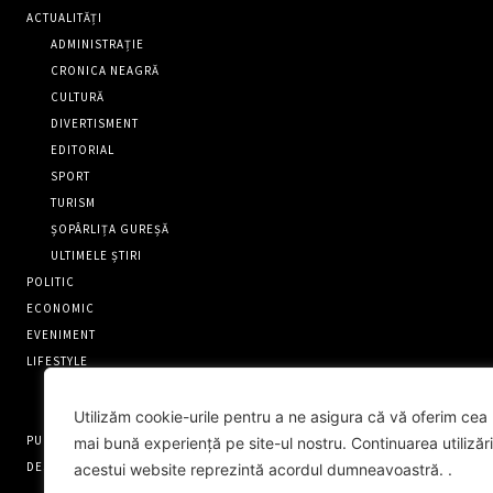
ACTUALITĂȚI
ADMINISTRAȚIE
CRONICA NEAGRĂ
CULTURĂ
DIVERTISMENT
EDITORIAL
SPORT
TURISM
ȘOPÂRLIȚA GUREȘĂ
ULTIMELE ȘTIRI
POLITIC
ECONOMIC
EVENIMENT
LIFESTYLE
OAMENI EXTRAORDINARI
RECENZII
Utilizăm cookie-urile pentru a ne asigura că vă oferim cea
PUNCT FIX
mai bună experiență pe site-ul nostru. Continuarea utilizări
DESPRE NOI
acestui website reprezintă acordul dumneavoastră. .
CONTACT