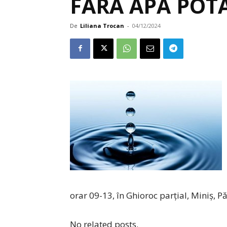
FĂRĂ APĂ POT
De
Liliana Trocan
-
04/12/2024
orar 09-13, în Ghioroc parțial, Miniș, Pă
No related posts.