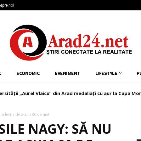
spre noi
C
ECONOMIC
EVENIMENT
LIFESTYLE
P
ersității „Aurel Vlaicu” din Arad medaliați cu aur la Cupa Mo
ăm lecția de acum 80 de ani!
ILE NAGY: SĂ NU