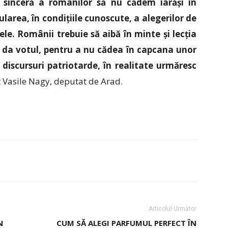
 sinceră a românilor să nu cădem iarăși în
ularea, în condițiile cunoscute, a alegerilor de
le. Românii trebuie să aibă în minte și lecția
r da votul, pentru a nu cădea în capcana unor
discursuri patriotarde, în realitate urmăresc
at Vasile Nagy, deputat de Arad.
Articolul Următor
N
CUM SĂ ALEGI PARFUMUL PERFECT ÎN