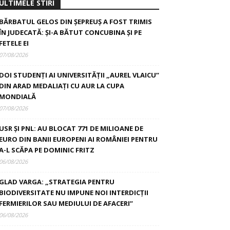
ULTIMELE STIRI
BĂRBATUL GELOS DIN ȘEPREUȘ A FOST TRIMIS
ÎN JUDECATĂ: ȘI-A BĂTUT CONCUBINA ȘI PE
FETELE EI
07/08/2026
DOI STUDENȚI AI UNIVERSITĂȚII „AUREL VLAICU”
DIN ARAD MEDALIAȚI CU AUR LA CUPA
MONDIALĂ
07/08/2026
USR ȘI PNL: AU BLOCAT 771 DE MILIOANE DE
EURO DIN BANII EUROPENI AI ROMÂNIEI PENTRU
A-L SCĂPA PE DOMINIC FRITZ
06/08/2026
GLAD VARGA: „STRATEGIA PENTRU
BIODIVERSITATE NU IMPUNE NOI INTERDICȚII
FERMIERILOR SAU MEDIULUI DE AFACERI”
06/08/2026