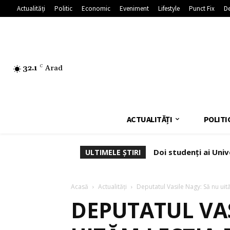
Actualități
Politic
Economic
Eveniment
Lifestyle
Punct Fix
De
32.1
C
Arad
ACTUALITĂȚI
POLITI
Doi studenți ai Univ
ULTIMELE ȘTIRI
Acasă
Actualități
Deputatul Vasile Nagy: Să nu uit
DEPUTATUL VAS