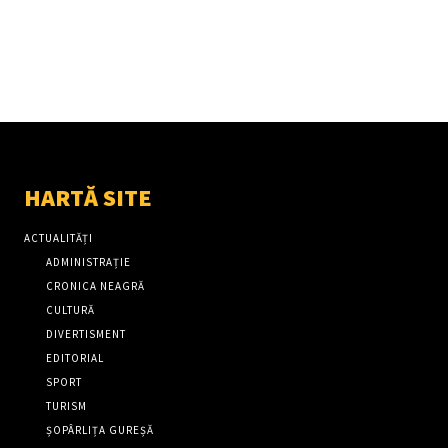
HARTĂ SITE
ACTUALITĂȚI
ADMINISTRAȚIE
CRONICA NEAGRĂ
CULTURĂ
DIVERTISMENT
EDITORIAL
SPORT
TURISM
ȘOPÂRLIȚA GUREȘĂ