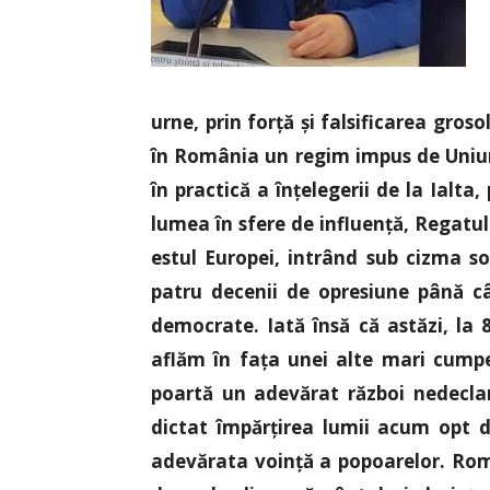
urne, prin forță și falsificarea gros
în România un regim impus de Uniune
în practică a înțelegerii de la Ialta
lumea în sfere de influență, Regatul
estul Europei, intrând sub cizma s
patru decenii de opresiune până câ
democrate. Iată însă că astăzi, la
aflăm în fața unei alte mari cumpe
poartă un adevărat război nedeclar
dictat împărțirea lumii acum opt d
adevărata voință a popoarelor. Româ