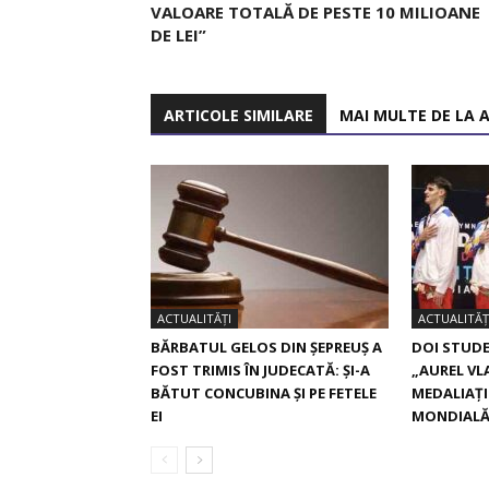
VALOARE TOTALĂ DE PESTE 10 MILIOANE
DE LEI”
ARTICOLE SIMILARE
MAI MULTE DE LA 
ACTUALITĂȚI
ACTUALITĂȚ
BĂRBATUL GELOS DIN ȘEPREUȘ A
DOI STUDE
FOST TRIMIS ÎN JUDECATĂ: ȘI-A
„AUREL VL
BĂTUT CONCUBINA ȘI PE FETELE
MEDALIAȚI
EI
MONDIAL