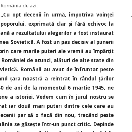
România de azi.
„Cu opt decenii în urmă, împotriva voinței
poporului, exprimată clar și fără echivoc la
olană a rezultatului alegerilor a fost instaurat
a Sovietică. A fost un pas decisiv al punerii
, prin care marile puteri ale vremii au împărțit
 României de atunci, alături de alte state din
ovietică. Românii au avut de înfruntat peste
nd țara noastră a reintrat în rândul țărilor
 80 de ani de la momentul 6 martie 1945, ne
ne a istoriei. Vedem cum în jurul nostru se
at iar două mari puteri dintre cele care au
ecenii par să o facă din nou, trecând peste
nia se găsește într-un punct critic. Depinde