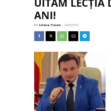
UITĂM LECȚIA 
ANI!
De
Liliana Trocan
-
06/03/2025