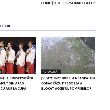
FUNCȚIE DE PERSONALITATE?
AUTOR
I
ACTUALITĂȚI
NȚI AI UNIVERSITĂȚII
[VIDEO] INCENDIU LA NEAGRA: UN
AICU” DIN ARAD
COPAC CĂZUT PE ȘOSEA A
 CU AUR LA CUPA
BLOCAT ACCESUL POMPIERILOR
Ă