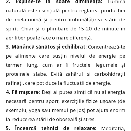
2. Expune-te la soare dimineața:
Lumină
naturală este esențială pentru reglarea producției
de melatonină și pentru îmbunătățirea stării de
spirit. Chiar și o plimbare de 15-20 de minute în
aer liber poate face o mare diferență.
3. Mănâncă sănătos și echilibrat:
Concentrează-te
pe alimente care susțin nivelul de energie pe
termen lung, cum ar fi fructele, legumele și
proteinele slabe. Evită zahărul și carbohidrații
rafinați, care pot duce la fluctuații de energie.
4. Fă mișcare:
Deși ai putea simți că nu ai energia
necesară pentru sport, exercițiile fizice ușoare (de
exemplu, yoga sau mersul pe jos) pot ajuta enorm
la reducerea stării de oboseală și stres.
5. Încearcă tehnici de relaxare:
Meditația,