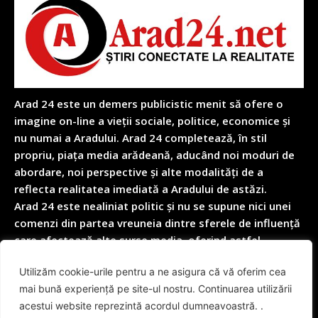
Arad 24 este un demers publicistic menit să ofere o
imagine on-line a vieții sociale, politice, economice și
nu numai a Aradului. Arad 24 completează, în stil
propriu, piața media arădeană, aducând noi moduri de
abordare, noi perspective și alte modalități de a
reflecta realitatea imediată a Aradului de astăzi.
Arad 24 este nealiniat politic și nu se supune nici unei
comenzi din partea vreuneia dintre sferele de influență
care afectează alte surse media, oferind astfel
garanția obiectivității depline în reflectarea nealterată
Utilizăm cookie-urile pentru a ne asigura că vă oferim cea
a realității cotidiene.
mai bună experiență pe site-ul nostru. Continuarea utilizării
acestui website reprezintă acordul dumneavoastră. .