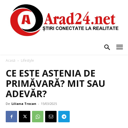
Acasă
Lifestyle
CE ESTE ASTENIA DE
PRIMĂVARĂ? MIT SAU
ADEVĂR?
De
Liliana Trocan
-
15/03/2025