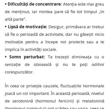
• Dificultăți de concentrare:
Atenția este mai greu
de menținut, iar mintea pare să fie tot timpul „în
altă parte”.
• Lipsă de motivație:
Desigur, primăvara ar trebui
să fie o perioadă de activitate, dar nu găsești nicio
motivație pentru a începe noi proiecte sau a te
implica în activități sociale.
• Somn perturbat:
Te trezești dimineața cu o
senzație de oboseală și nu te poți odihni
corespunzător.
În ceea ce privește cauzele, fluctuațiile hormonale
joacă un rol important. În această perioadă, nivelul
de serotonină (hormonul fericirii) și melatonină
(hormonul somnului) pot scădea sau varia, ceea ce