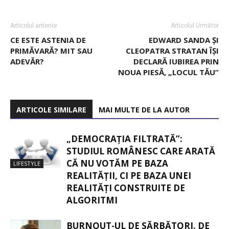
Articolul anterior
Articolul Următor
CE ESTE ASTENIA DE
EDWARD SANDA ȘI
PRIMĂVARĂ? MIT SAU
CLEOPATRA STRATAN ÎȘI
ADEVĂR?
DECLARĂ IUBIREA PRIN
NOUA PIESĂ, „LOCUL TĂU”
ARTICOLE SIMILARE
MAI MULTE DE LA AUTOR
„DEMOCRAȚIA FILTRATĂ”:
STUDIUL ROMÂNESC CARE ARATĂ
CĂ NU VOTĂM PE BAZA
LIFESTYLE
REALITĂȚII, CI PE BAZA UNEI
REALITĂȚI CONSTRUITE DE
ALGORITMI
BURNOUT-UL DE SĂRBĂTORI. DE