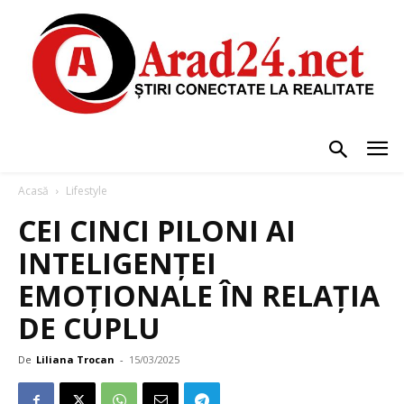
Acasă
Lifestyle
CEI CINCI PILONI AI
INTELIGENȚEI
EMOȚIONALE ÎN RELAȚIA
DE CUPLU
De
Liliana Trocan
-
15/03/2025