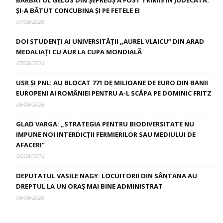
BĂRBATUL GELOS DIN ȘEPREUȘ A FOST TRIMIS ÎN JUDECATĂ:
ȘI-A BĂTUT CONCUBINA ȘI PE FETELE EI
07/08/2026
DOI STUDENȚI AI UNIVERSITĂȚII „AUREL VLAICU” DIN ARAD
MEDALIAȚI CU AUR LA CUPA MONDIALĂ
07/08/2026
USR ȘI PNL: AU BLOCAT 771 DE MILIOANE DE EURO DIN BANII
EUROPENI AI ROMÂNIEI PENTRU A-L SCĂPA PE DOMINIC FRITZ
06/08/2026
GLAD VARGA: „STRATEGIA PENTRU BIODIVERSITATE NU
IMPUNE NOI INTERDICȚII FERMIERILOR SAU MEDIULUI DE
AFACERI”
06/08/2026
DEPUTATUL VASILE NAGY: LOCUITORII DIN SÂNTANA AU
DREPTUL LA UN ORAȘ MAI BINE ADMINISTRAT
06/08/2026