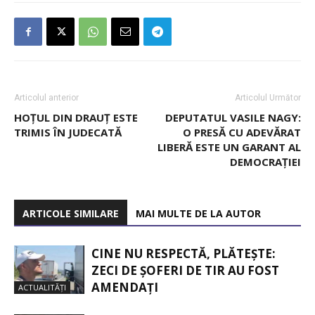
Articolul anterior
Articolul Următor
HOȚUL DIN DRAUȚ ESTE
DEPUTATUL VASILE NAGY:
TRIMIS ÎN JUDECATĂ
O PRESĂ CU ADEVĂRAT
LIBERĂ ESTE UN GARANT AL
DEMOCRAȚIEI
ARTICOLE SIMILARE
MAI MULTE DE LA AUTOR
CINE NU RESPECTĂ, PLĂTEȘTE:
ZECI DE ȘOFERI DE TIR AU FOST
AMENDAȚI
ACTUALITĂȚI