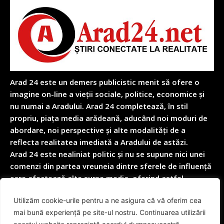
Arad 24 este un demers publicistic menit să ofere o
imagine on-line a vieții sociale, politice, economice și
nu numai a Aradului. Arad 24 completează, în stil
propriu, piața media arădeană, aducând noi moduri de
abordare, noi perspective și alte modalități de a
reflecta realitatea imediată a Aradului de astăzi.
Arad 24 este nealiniat politic și nu se supune nici unei
comenzi din partea vreuneia dintre sferele de influență
care afectează alte surse media, oferind astfel
garanția obiectivității depline în reflectarea nealterată
Utilizăm cookie-urile pentru a ne asigura că vă oferim cea
a realității cotidiene.
mai bună experiență pe site-ul nostru. Continuarea utilizării