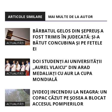
ARTICOLE SIMILARE
MAI MULTE DE LA AUTOR
BĂRBATUL GELOS DIN ȘEPREUȘ A
FOST TRIMIS ÎN JUDECATĂ: ȘI-A
BĂTUT CONCUBINA ȘI PE FETELE
ACTUALITĂȚI
EI
DOI STUDENȚI AI UNIVERSITĂȚII
„AUREL VLAICU” DIN ARAD
MEDALIAȚI CU AUR LA CUPA
ACTUALITĂȚI
MONDIALĂ
[VIDEO] INCENDIU LA NEAGRA: UN
COPAC CĂZUT PE ȘOSEA A BLOCAT
ACCESUL POMPIERILOR
ACTUALITĂȚI