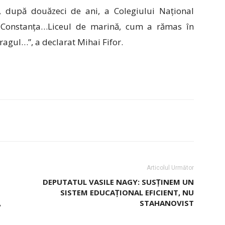
, după douăzeci de ani, a Colegiului Național
a Constanța…Liceul de marină, cum a rămas în
pragul…”, a declarat Mihai Fifor.
Articolul Următor
DEPUTATUL VASILE NAGY: SUSȚINEM UN
SISTEM EDUCAȚIONAL EFICIENT, NU
,
STAHANOVIST