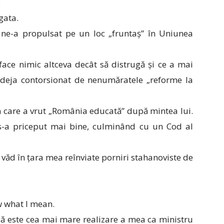
.
gata.
ne-a propulsat pe un loc „fruntaș” în Uniunea
ace nimic altceva decât să distrugă și ce a mai
eja contorsionat de nenumăratele „reforme la
 care a vrut „România educată” după mintea lui.
s-a priceput mai bine, culminând cu un Cod al
văd în țara mea reînviate porniri stahanoviste de
ow what I mean.
 că este cea mai mare realizare a mea ca ministru