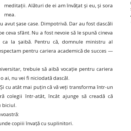
meditații. Alături de ei am învățat și eu, și sora
mea.
u au avut șase case. Dimpotrivă. Dar au fost dascăli
pe ceva sfânt. Nu a fost nevoie să le spună cineva
 ca la șaibă. Pentru că, domnule ministru al
 respectam pentru cariera academică de succes —
iversitar, trebuie să aibă vocație pentru cariera
o ai, nu vei fi niciodată dascăl.
Și cu atât mai puțin că vă veți transforma într-un
ră colegii într-atât, încât ajunge să creadă că
 biciul.
voastră:
nde copiii învață cu suplinitori.