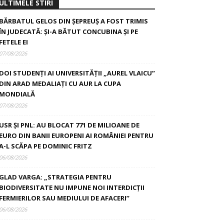
ULTIMELE STIRI
BĂRBATUL GELOS DIN ȘEPREUȘ A FOST TRIMIS
ÎN JUDECATĂ: ȘI-A BĂTUT CONCUBINA ȘI PE
FETELE EI
07/08/2026
DOI STUDENȚI AI UNIVERSITĂȚII „AUREL VLAICU”
DIN ARAD MEDALIAȚI CU AUR LA CUPA
MONDIALĂ
07/08/2026
USR ȘI PNL: AU BLOCAT 771 DE MILIOANE DE
EURO DIN BANII EUROPENI AI ROMÂNIEI PENTRU
A-L SCĂPA PE DOMINIC FRITZ
06/08/2026
GLAD VARGA: „STRATEGIA PENTRU
BIODIVERSITATE NU IMPUNE NOI INTERDICȚII
FERMIERILOR SAU MEDIULUI DE AFACERI”
06/08/2026