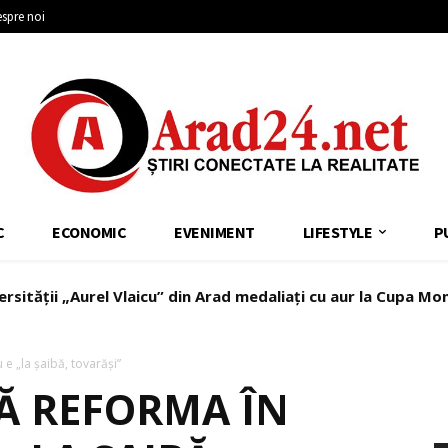
spre noi
C
ECONOMIC
EVENIMENT
LIFESTYLE
P
ersității „Aurel Vlaicu” din Arad medaliați cu aur la Cupa Mo
 e „la șaibă, tovarăși”
CĂ REFORMA ÎN