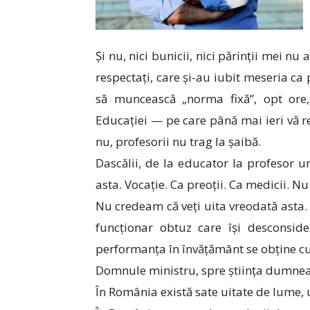
Și nu, nici bunicii, nici părinții mei n
respectați, care și-au iubit meseria ca 
să muncească „norma fixă”, opt ore,
Educației — pe care până mai ieri vă
nu, profesorii nu trag la șaibă.
Dascălii, de la educator la profesor un
asta. Vocație. Ca preoții. Ca medicii. Nu 
Nu credeam că veți uita vreodată asta. 
funcționar obtuz care își desconside
performanța în învățământ se obține cu
Domnule ministru, spre știința dumnea
În România există sate uitate de lume, u