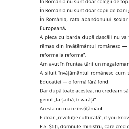
În România nu sunt doar colegii de top
În România nu sunt doar copii de bani 
În România, rata abandonului școlar 
Europeană.
A pleca cu barda după dascăli nu va f
rămas din învățământul românesc — d
reforme la reforme”.
Am avut în fruntea țării un megaloman
A siluit învățământul românesc cum 
Educației — o formă fără fond.
Dar după toate acestea, nu credeam să 
genul „la șaibă, tovarăși”.
Acesta nu mai e învățământ.
E doar „revoluție culturală”, if you kn
P.S. Știți, domnule ministru, care cred