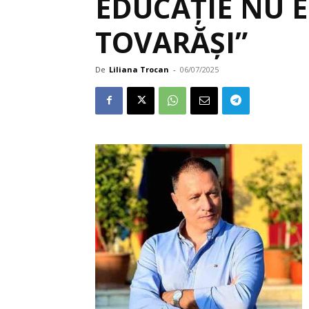
EDUCAȚIE NU E
TOVARĂȘI”
De
Liliana Trocan
-
06/07/2025