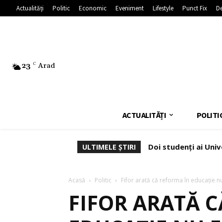
Actualități
Politic
Economic
Eveniment
Lifestyle
Punct Fix
De
23
C
Arad
ACTUALITĂȚI
POLITI
Doi studenți ai Univ
ULTIMELE ȘTIRI
Acasă
Politic
Fifor arată că reforma în educație nu
FIFOR ARATĂ 