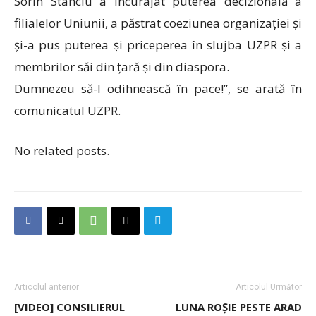
Sorin Stanciu a încurajat puterea decizională a
filialelor Uniunii, a păstrat coeziunea organizației și
și-a pus puterea și priceperea în slujba UZPR și a
membrilor săi din țară și din diaspora.
Dumnezeu să-l odihnească în pace!”, se arată în
comunicatul UZPR.
No related posts.
Articolul anterior
Articolul Următor
[VIDEO] CONSILIERUL
LUNA ROȘIE PESTE ARAD