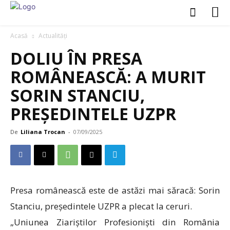
Acasă
Actualități
DOLIU ÎN PRESA
ROMÂNEASCĂ: A MURIT
SORIN STANCIU,
PREȘEDINTELE UZPR
De
Liliana Trocan
-
07/09/2025
Presa românească este de astăzi mai săracă: Sorin
Stanciu, președintele UZPR a plecat la ceruri.
„Uniunea Ziariștilor Profesioniști din România