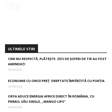
ULTIMELE STIRI
CINE NU RESPECTĂ, PLĂTEȘTE: ZECI DE ȘOFERI DE TIR AU FOST
AMENDAȚI
05/08/2026
ECONOMIE CU ORICE PREȚ: DREPTATE ÎMPĂRȚITĂ CU PORȚIA
05/08/2026
ORYA ADUCE ENERGIA AFRICII DIRECT ÎN ROMÂNIA, CU
PRIMUL SĂU SINGLE, „MANGO LIPS”
04/08/2026