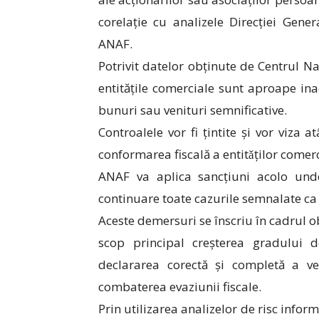
corelație cu analizele Direcției Gene
ANAF.
Potrivit datelor obținute de Centrul Naț
entitățile comerciale sunt aproape inac
bunuri sau venituri semnificative.
Controalele vor fi țintite și vor viza at
conformarea fiscală a entitǎților comerc
ANAF va aplica sancțiuni acolo unde 
continuare toate cazurile semnalate ca fi
Aceste demersuri se înscriu în cadrul 
scop principal creșterea gradului d
declararea corectă și completă a ve
combaterea evaziunii fiscale.
Prin utilizarea analizelor de risc inform