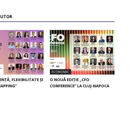
AUTOR
ECONOMIC
NȚĂ, FLEXIBILITATE ȘI
O NOUĂ EDIȚIE „CFO
MAPPING”
CONFERENCE” LA CLUJ-NAPOCA