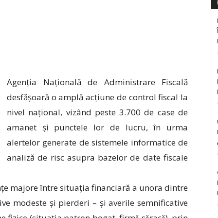
Agenția Națională de Administrare Fiscală
desfășoară o amplă acțiune de control fiscal la
nivel național, vizând peste 3.700 de case de
amanet și punctele lor de lucru, în urma
alertelor generate de sistemele informatice de
analiză de risc asupra bazelor de date fiscale
e majore între situația financiară a unora dintre
ve modeste și pierderi – și averile semnificative
e fizice (situația patron bogat, firmǎ sǎracǎ), prin