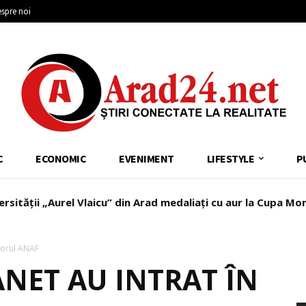
spre noi
C
ECONOMIC
EVENIMENT
LIFESTYLE
P
ersității „Aurel Vlaicu” din Arad medaliați cu aur la Cupa Mo
zorul ANAF
NET AU INTRAT ÎN