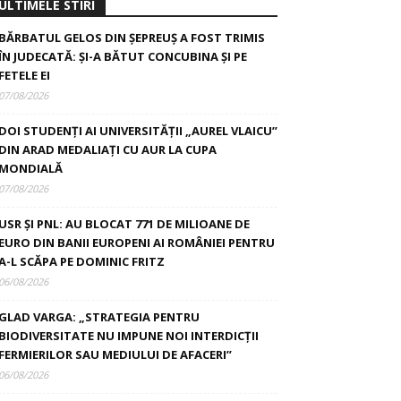
ULTIMELE STIRI
BĂRBATUL GELOS DIN ȘEPREUȘ A FOST TRIMIS
ÎN JUDECATĂ: ȘI-A BĂTUT CONCUBINA ȘI PE
FETELE EI
07/08/2026
DOI STUDENȚI AI UNIVERSITĂȚII „AUREL VLAICU”
DIN ARAD MEDALIAȚI CU AUR LA CUPA
MONDIALĂ
07/08/2026
USR ȘI PNL: AU BLOCAT 771 DE MILIOANE DE
EURO DIN BANII EUROPENI AI ROMÂNIEI PENTRU
A-L SCĂPA PE DOMINIC FRITZ
06/08/2026
GLAD VARGA: „STRATEGIA PENTRU
BIODIVERSITATE NU IMPUNE NOI INTERDICȚII
FERMIERILOR SAU MEDIULUI DE AFACERI”
06/08/2026