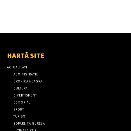
HARTĂ SITE
ACTUALITĂȚI
ADMINISTRAȚIE
CRONICA NEAGRĂ
CULTURĂ
DIVERTISMENT
EDITORIAL
SPORT
TURISM
ȘOPÂRLIȚA GUREȘĂ
ULTIMELE ȘTIRI