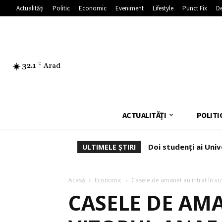
Actualități
Politic
Economic
Eveniment
Lifestyle
Punct Fix
De
32.1
C
Arad
ACTUALITĂȚI
POLITI
Doi studenți ai Univ
ULTIMELE ȘTIRI
Acasă
Economic
Casele de amanet au intrat în vi
CASELE DE AMA