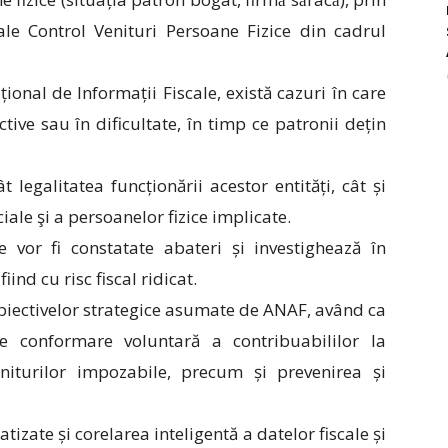
rale Control Venituri Persoane Fizice din cadrul
ional de Informații Fiscale, există cazuri în care
tive sau în dificultate, în timp ce patronii dețin
ât legalitatea funcționării acestor entități, cât și
iale şi a persoanelor fizice implicate.
vor fi constatate abateri și investighează în
ind cu risc fiscal ridicat.
obiectivelor strategice asumate de ANAF, având ca
e conformare voluntară a contribuabililor la
niturilor impozabile, precum și prevenirea și
atizate și corelarea inteligentă a datelor fiscale și