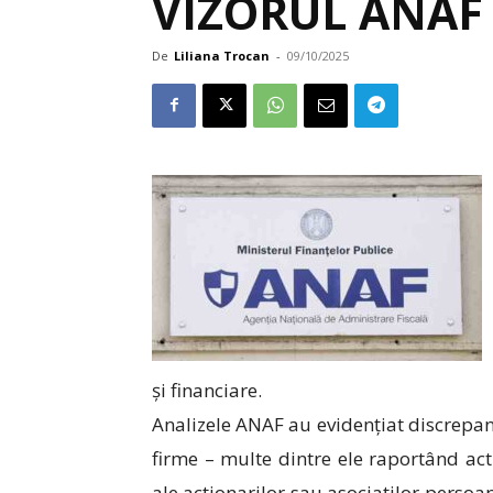
VIZORUL ANAF
De
Liliana Trocan
-
09/10/2025
și financiare.
Analizele ANAF au evidențiat discrepanț
firme – multe dintre ele raportând acti
ale acționarilor sau asociaților persoan