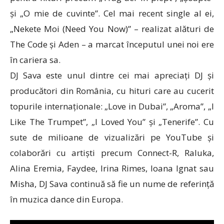
și „O mie de cuvinte”. Cel mai recent single al ei,
„Nekete Moi (Need You Now)” – realizat alături de
The Code și Aden – a marcat începutul unei noi ere
în cariera sa.
DJ Sava este unul dintre cei mai apreciați DJ și
producători din România, cu hituri care au cucerit
topurile internaționale: „Love in Dubai”, „Aroma”, „I
Like The Trumpet”, „I Loved You” și „Tenerife”. Cu
sute de milioane de vizualizări pe YouTube și
colaborări cu artiști precum Connect-R, Raluka,
Alina Eremia, Faydee, Irina Rimes, Ioana Ignat sau
Misha, DJ Sava continuă să fie un nume de referință
în muzica dance din Europa.