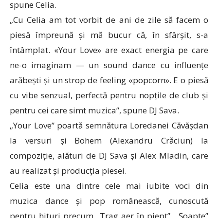
spune Celia.
„Cu Celia am tot vorbit de ani de zile să facem o
piesă împreună și mă bucur că, în sfârșit, s-a
întâmplat. «Your Love» are exact energia pe care
ne-o imaginam — un sound dance cu influențe
arăbești și un strop de feeling «popcorn». E o piesă
cu vibe senzual, perfectă pentru nopțile de club și
pentru cei care simt muzica”, spune DJ Sava.
„Your Love” poartă semnătura Loredanei Căvășdan
la versuri și Bohem (Alexandru Crăciun) la
compoziție, alături de DJ Sava și Alex Mladin, care
au realizat și producția piesei.
Celia este una dintre cele mai iubite voci din
muzica dance și pop românească, cunoscută
pentru hituri precum „Trag aer în piept”, „Șoapte”