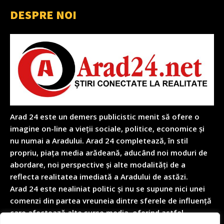
DESPRE NOI
Arad 24 este un demers publicistic menit să ofere o
imagine on-line a vieții sociale, politice, economice și
nu numai a Aradului. Arad 24 completează, în stil
propriu, piața media arădeană, aducând noi moduri de
abordare, noi perspective și alte modalități de a
reflecta realitatea imediată a Aradului de astăzi.
Arad 24 este nealiniat politic și nu se supune nici unei
comenzi din partea vreuneia dintre sferele de influență
care afectează alte surse media, oferind astfel