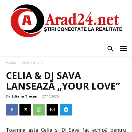
Acasă
Divertisment
CELIA & DJ SAVA
LANSEAZĂ „YOUR LOVE”
De
Liliana Trocan
-
27/10/2025
Toamna asta Celia și DJ Sava fac echipă pentru