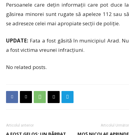
Persoanele care dețin informații care pot duce la
găsirea minorei sunt rugate să apeleze 112 sau să
se adreseze celei mai apropiate secții de poliție.
UPDATE:
Fata a fost găsită în municipiul Arad. Nu
a fost victima vreunei infracțiuni.
No related posts.
Articolul anterior
Articolul Următor
A FOST GELOS: UN BĂRBAT
MOȘ NICOLAE APRINDE