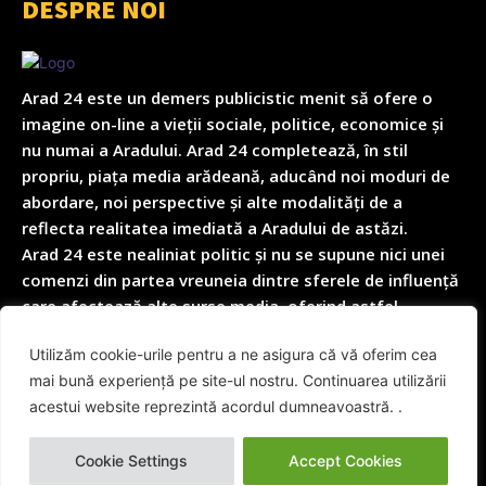
DESPRE NOI
Arad 24 este un demers publicistic menit să ofere o
imagine on-line a vieții sociale, politice, economice și
nu numai a Aradului. Arad 24 completează, în stil
propriu, piața media arădeană, aducând noi moduri de
abordare, noi perspective și alte modalități de a
reflecta realitatea imediată a Aradului de astăzi.
Arad 24 este nealiniat politic și nu se supune nici unei
comenzi din partea vreuneia dintre sferele de influență
care afectează alte surse media, oferind astfel
garanția obiectivității depline în reflectarea nealterată
Utilizăm cookie-urile pentru a ne asigura că vă oferim cea
a realității cotidiene.
mai bună experiență pe site-ul nostru. Continuarea utilizării
acestui website reprezintă acordul dumneavoastră. .
© Arad24.net | Toate Drepturile Rezervate 2014 - 2026
Cookie Settings
Accept Cookies