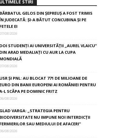
ULTIMELE STIRI
BĂRBATUL GELOS DIN ȘEPREUȘ A FOST TRIMIS
ÎN JUDECATĂ: ȘI-A BĂTUT CONCUBINA ȘI PE
FETELE EI
07/08/2026
DOI STUDENȚI AI UNIVERSITĂȚII „AUREL VLAICU”
DIN ARAD MEDALIAȚI CU AUR LA CUPA
MONDIALĂ
07/08/2026
USR ȘI PNL: AU BLOCAT 771 DE MILIOANE DE
EURO DIN BANII EUROPENI AI ROMÂNIEI PENTRU
A-L SCĂPA PE DOMINIC FRITZ
06/08/2026
GLAD VARGA: „STRATEGIA PENTRU
BIODIVERSITATE NU IMPUNE NOI INTERDICȚII
FERMIERILOR SAU MEDIULUI DE AFACERI”
06/08/2026