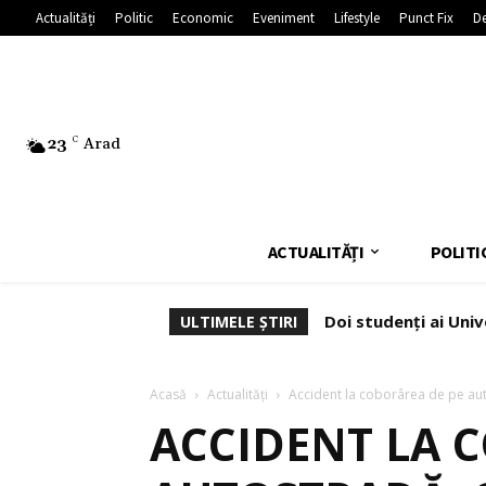
Actualități
Politic
Economic
Eveniment
Lifestyle
Punct Fix
De
23
C
Arad
ACTUALITĂȚI
POLITI
Doi studenți ai Univ
ULTIMELE ȘTIRI
Acasă
Actualități
Accident la coborârea de pe aut
ACCIDENT LA 