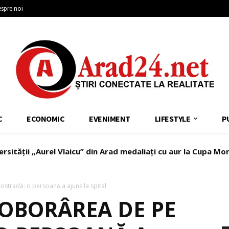
spre noi
C
ECONOMIC
EVENIMENT
LIFESTYLE
P
ersității „Aurel Vlaicu” din Arad medaliați cu aur la Cupa Mo
ostradă: o persoană a ajuns la spital
COBORÂREA DE PE