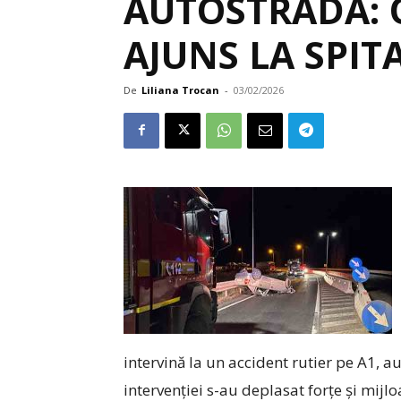
AUTOSTRADĂ: 
AJUNS LA SPIT
De
Liliana Trocan
-
03/02/2026
intervină la un accident rutier pe A1, a
intervenției s-au deplasat forțe și mi