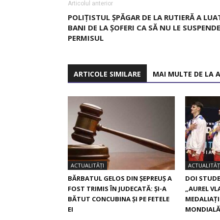
Articolul anterior
POLIȚISTUL ȘPĂGAR DE LA RUTIERĂ A LUA
BANI DE LA ȘOFERI CA SĂ NU LE SUSPEND
PERMISUL
ARTICOLE SIMILARE
MAI MULTE DE LA 
ACTUALITĂȚI
ACTUALITĂȚ
BĂRBATUL GELOS DIN ȘEPREUȘ A
DOI STUDE
FOST TRIMIS ÎN JUDECATĂ: ȘI-A
„AUREL VL
BĂTUT CONCUBINA ȘI PE FETELE
MEDALIAȚI
EI
MONDIAL