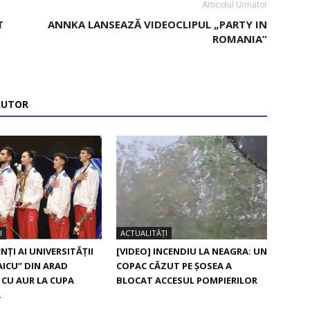
Articolul Următor
T
ANNKA LANSEAZĂ VIDEOCLIPUL „PARTY IN
E
ROMANIA”
AUTOR
I
ACTUALITĂȚI
NȚI AI UNIVERSITĂȚII
[VIDEO] INCENDIU LA NEAGRA: UN
AICU” DIN ARAD
COPAC CĂZUT PE ȘOSEA A
 CU AUR LA CUPA
BLOCAT ACCESUL POMPIERILOR
Ă