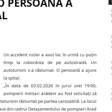
O PERSOANĂ A
AL
Un accident rutier a avut loc în urmă cu puțin
timp la coborârea de pe autostradă. Un
autoturism s-a răsturnat. O persoană a ajuns
la spital.
„În data de 03.02.2026 în jurul orei 19:00,
pompierii militari arădeni au fost solicitați să
utoturism răsturnat pe partea carosabilă. La locul
jloace din cadrul Detașamentului de pompieri Arad