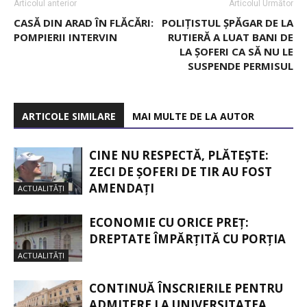
Articolul anterior
Articolul Următor
CASĂ DIN ARAD ÎN FLĂCĂRI:
POLIȚISTUL ȘPĂGAR DE LA
POMPIERII INTERVIN
RUTIERĂ A LUAT BANI DE
LA ȘOFERI CA SĂ NU LE
SUSPENDE PERMISUL
ARTICOLE SIMILARE
MAI MULTE DE LA AUTOR
CINE NU RESPECTĂ, PLĂTEȘTE:
ZECI DE ȘOFERI DE TIR AU FOST
AMENDAȚI
ACTUALITĂȚI
ECONOMIE CU ORICE PREȚ:
DREPTATE ÎMPĂRȚITĂ CU PORȚIA
ACTUALITĂȚI
CONTINUĂ ÎNSCRIERILE PENTRU
ADMITERE LA UNIVERSITATEA