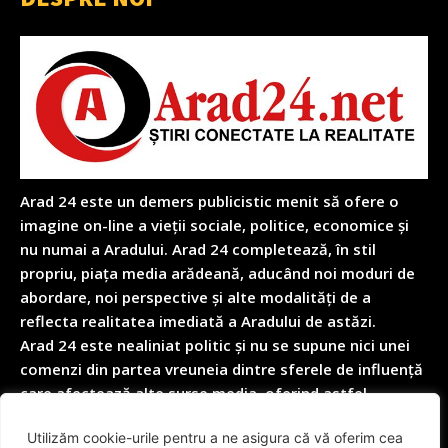
Arad 24 este un demers publicistic menit să ofere o
imagine on-line a vieții sociale, politice, economice și
nu numai a Aradului. Arad 24 completează, în stil
propriu, piața media arădeană, aducând noi moduri de
abordare, noi perspective și alte modalități de a
reflecta realitatea imediată a Aradului de astăzi.
Arad 24 este nealiniat politic și nu se supune nici unei
comenzi din partea vreuneia dintre sferele de influență
care afectează alte surse media, oferind astfel
garanția obiectivității depline în reflectarea nealterată
Utilizăm cookie-urile pentru a ne asigura că vă oferim cea
a realității cotidiene.