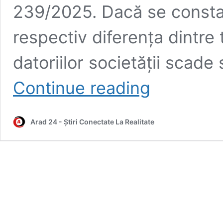
239/2025. Dacă se constată
respectiv diferența dintre t
datoriilor societății scade
ANAF
Continue reading
anunță:
Patru
reguli
Arad 24 - Știri Conectate La Realitate
noi
pentru
distribuirea
dividendelor
și
acordarea
de
împrumuturi