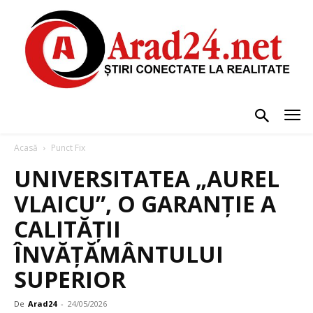
Acasă
Punct Fix
UNIVERSITATEA „AUREL
VLAICU”, O GARANȚIE A
CALITĂȚII
ÎNVĂȚĂMÂNTULUI
SUPERIOR
De
Arad24
-
24/05/2026