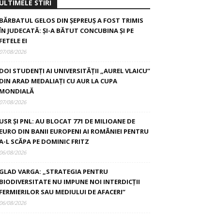
ULTIMELE STIRI
BĂRBATUL GELOS DIN ȘEPREUȘ A FOST TRIMIS
ÎN JUDECATĂ: ȘI-A BĂTUT CONCUBINA ȘI PE
FETELE EI
07/08/2026
DOI STUDENȚI AI UNIVERSITĂȚII „AUREL VLAICU”
DIN ARAD MEDALIAȚI CU AUR LA CUPA
MONDIALĂ
07/08/2026
USR ȘI PNL: AU BLOCAT 771 DE MILIOANE DE
EURO DIN BANII EUROPENI AI ROMÂNIEI PENTRU
A-L SCĂPA PE DOMINIC FRITZ
06/08/2026
GLAD VARGA: „STRATEGIA PENTRU
BIODIVERSITATE NU IMPUNE NOI INTERDICȚII
FERMIERILOR SAU MEDIULUI DE AFACERI”
06/08/2026