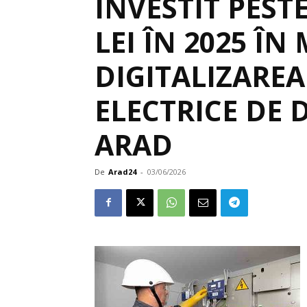
INVESTIT PEST
LEI ÎN 2025 Î
DIGITALIZAREA
ELECTRICE DE 
ARAD
De
Arad24
-
03/06/2026