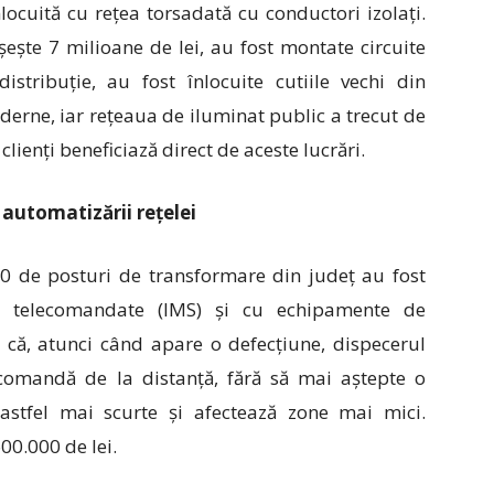
nlocuită cu rețea torsadată cu conductori izolați.
șește 7 milioane de lei, au fost montate circuite
istribuție, au fost înlocuite cutiile vechi din
erne, iar rețeaua de iluminat public a trecut de
clienți beneficiază direct de aceste lucrări.
automatizării rețelei
e 30 de posturi de transformare din județ au fost
ă telecomandate (IMS) și cu echipamente de
ă că, atunci când apare o defecțiune, dispecerul
o comandă de la distanță, fără să mai aștepte o
 astfel mai scurte și afectează zone mai mici.
00.000 de lei.