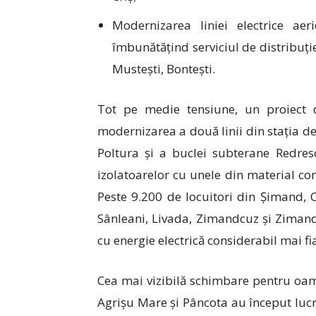
Modernizarea liniei electrice ae
îmbunătățind serviciul de distribuție 
Mustești, Bontești.
Tot pe medie tensiune, un proiect di
modernizarea a două linii din stația de
Poltura și a buclei subterane Redreso
izolatoarelor cu unele din material co
Peste 9.200 de locuitori din Șimand, O
Sânleani, Livada, Zimandcuz și Zimand
cu energie electrică considerabil mai fi
Cea mai vizibilă schimbare pentru oamen
Agrișu Mare și Pâncota au început lucră