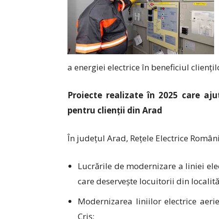
a energiei electrice în beneficiul cliențil
Proiecte realizate în 2025 care ajut
pentru clienții din Arad
În județul Arad, Rețele Electrice România
Lucrările de modernizare a liniei el
care deservește locuitorii din local
Modernizarea liniilor electrice aer
Criș;