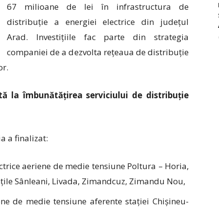
67 milioane de lei în infrastructura de
distribuție a energiei electrice din județul
Arad. Investițiile fac parte din strategia
companiei de a dezvolta rețeaua de distribuție
or.
ă la îmbunătățirea serviciului de distribuție
 a finalizat:
ectrice aeriene de medie tensiune Poltura – Horia,
itățile Sânleani, Livada, Zimandcuz, Zimandu Nou,
iene de medie tensiune aferente stației Chișineu-