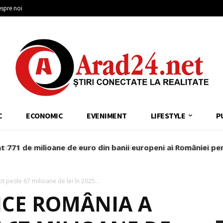
spre noi
C
ECONOMIC
EVENIMENT
LIFESTYLE
P
at 771 de milioane de euro din banii europeni ai României pen
it peste 67 milioane de lei în 2025...
ICE ROMÂNIA A