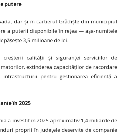
de putere
vada, dar și în cartierul Grădiște din municipiul
tere a puterii disponibile în rețea — așa-numitele
depășește 3,5 milioane de lei.
creșterii calității și siguranței serviciilor de
umatorilor, extinderea capacităților de racordare
 infrastructurii pentru gestionarea eficientă a
panie în 2025
nia a investit în 2025 aproximativ 1,4 miliarde de
fonduri proprii în județele deservite de companie