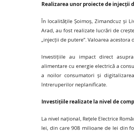
Realizarea unor proiecte de injecții 
În localitățile Șoimoș, Zimandcuz și Li
Arad, au fost realizate lucrări de creș
„injecții de putere”. Valoarea acestora 
Investițiile au impact direct asupra 
alimentare cu energie electrică a cons
a noilor consumatori și digitalizarea
întreruperilor neplanificate.
Investițiile realizate la nivel de com
La nivel național, Rețele Electrice Româ
lei, din care 908 milioane de lei din 