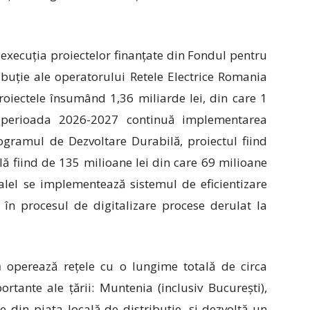
execuția proiectelor finanțate din Fondul pentru
ibuție ale operatorului Retele Electrice Romania
oiectele însumând 1,36 miliarde lei, din care 1
n perioada 2026-2027 continuă implementarea
ogramul de Dezvoltare Durabilă, proiectul fiind
ală fiind de 135 milioane lei din care 69 milioane
ralel se implementează sistemul de eficientizare
în procesul de digitalizare procese derulat la
a
operează rețele cu o lungime totală de circa
rtante ale țării: Muntenia (inclusiv București),
 din piața locală de distribuție, și dezvoltă un