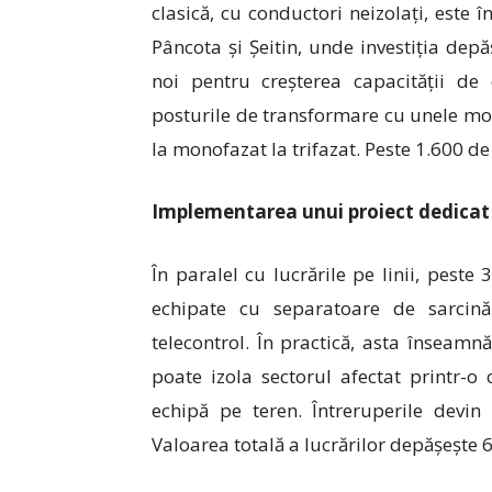
clasică, cu conductori neizolați, este î
Pâncota și Șeitin, unde investiția depă
noi pentru creșterea capacității de d
posturile de transformare cu unele mod
la monofazat la trifazat. Peste 1.600 de 
Implementarea unui proiect dedicat 
În paralel cu lucrările pe linii, pest
echipate cu separatoare de sarcin
telecontrol. În practică, asta înseamn
poate izola sectorul afectat printr-
echipă pe teren. Întreruperile devin
Valoarea totală a lucrărilor depășește 6