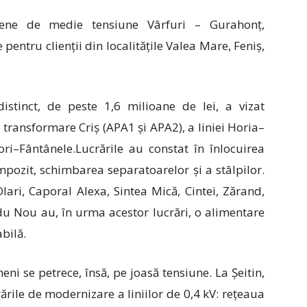
riene de medie tensiune Vârfuri – Gurahonț,
pentru clienții din localitățile Valea Mare, Feniș,
stinct, de peste 1,6 milioane de lei, a vizat
 transformare Criș (APA1 și APA2), a liniei Horia–
ri–Fântânele.Lucrările au constat în înlocuirea
mpozit, schimbarea separatoarelor și a stâlpilor.
lari, Caporal Alexa, Sintea Mică, Cintei, Zărand,
u Nou au, în urma acestor lucrări, o alimentare
abilă.
i se petrece, însă, pe joasă tensiune. La Șeitin,
rile de modernizare a liniilor de 0,4 kV: rețeaua