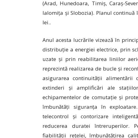
(Arad, Hunedoara, Timiș, Caraș-Severi
Ialomița și Slobozia). Planul continuă 
lei..
Anul acesta lucrările vizează în princi
distribuție a energiei electrice, prin 
uzate și prin reabilitarea liniilor 
reprezintă realizarea de bucle și recon
asigurarea continuității alimentări
extinderi și amplificări ale stați
echipamentelor de comutație și protec
îmbunătăți siguranța în exploatare
telecontrol și contorizare inteligen
reducerea duratei întreruperilor. P
fiabilității rețelei, îmbunătățirea cal