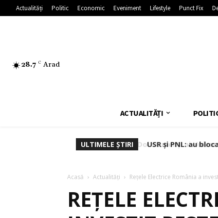
Actualități
Politic
Economic
Eveniment
Lifestyle
Punct Fix
De
28.7
C
Arad
ACTUALITĂȚI
POLITI
USR și PNL: au bloc
ULTIMELE ȘTIRI
Dominic Fritz
Acasă
Actualități
Rețele Electrice România a invest
REȚELE ELECTR