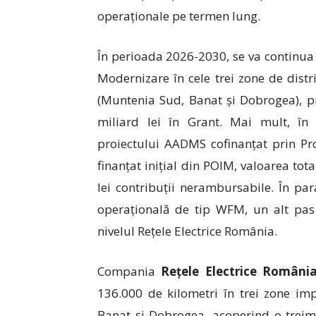
operaționale pe termen lung.
În perioada 2026-2030, se va continua 
Modernizare în cele trei zone de distr
(Muntenia Sud, Banat și Dobrogea), pr
miliard lei în Grant. Mai mult, î
proiectului AADMS cofinanțat prin Pr
finanțat inițial din POIM, valoarea tot
lei contribuții nerambursabile. În pa
operațională de tip WFM, un alt pas 
nivelul Rețele Electrice România.
Compania
Rețele Electrice Români
136.000 de kilometri în trei zone impo
Banat și Dobrogea, acoperind o treime