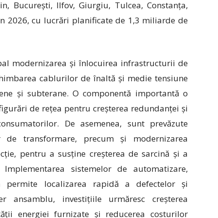
n, București, Ilfov, Giurgiu, Tulcea, Constanța,
în 2026, cu lucrări planificate de 1,3 miliarde de
pal modernizarea și înlocuirea infrastructurii de
schimbarea cablurilor de înaltă și medie tensiune
aeriene și subterane. O componentă importantă o
figurări de rețea pentru creșterea redundanței și
i consumatorilor. De asemenea, sunt prevăzute
ilor de transformare, precum și modernizarea
ție, pentru a susține creșterea de sarcină și a
. Implementarea sistemelor de automatizare,
tă permite localizarea rapidă a defectelor și
er ansamblu, investițiile urmăresc creșterea
ității energiei furnizate și reducerea costurilor