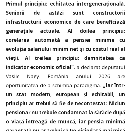
Primul principiu: echitatea intergenerațională.
Seniorii de astăzi sunt constructorii
infrastructurii economice de care beneficiază
generațiile actuale. Al doilea principiu:
corelarea automată a pensiei minime cu
evoluția salariului minim net și cu costul real al
vieții. Al treilea principiu: demnitatea ca
indicator economic oficial”
, a declarat deputatul
Vasile Nagy. România anului 2026 are
oportunitatea de a schimba paradigma.
„Iar într-
un stat modern, european și echitabil, un
principiu ar trebui să fie de necontestat: Niciun
pensionar nu trebuie condamnat la sărăcie după
o viață întreagă de muncă, iar pensia minimă
garantată nu ar trebui să fie niciodată mai mică