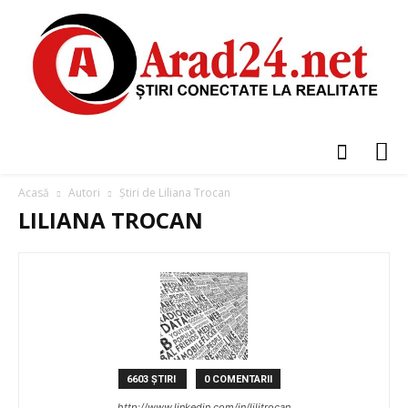
Acasă
Autori
Știri de Liliana Trocan
LILIANA TROCAN
6603 ȘTIRI
0 COMENTARII
http://www.linkedin.com/in/lilitrocan