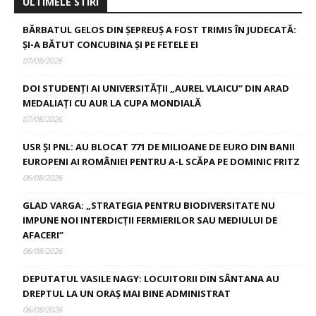
ULTIMELE STIRI
BĂRBATUL GELOS DIN ȘEPREUȘ A FOST TRIMIS ÎN JUDECATĂ:
ȘI-A BĂTUT CONCUBINA ȘI PE FETELE EI
07/08/2026
DOI STUDENȚI AI UNIVERSITĂȚII „AUREL VLAICU” DIN ARAD
MEDALIAȚI CU AUR LA CUPA MONDIALĂ
07/08/2026
USR ȘI PNL: AU BLOCAT 771 DE MILIOANE DE EURO DIN BANII
EUROPENI AI ROMÂNIEI PENTRU A-L SCĂPA PE DOMINIC FRITZ
06/08/2026
GLAD VARGA: „STRATEGIA PENTRU BIODIVERSITATE NU
IMPUNE NOI INTERDICȚII FERMIERILOR SAU MEDIULUI DE
AFACERI”
06/08/2026
DEPUTATUL VASILE NAGY: LOCUITORII DIN SÂNTANA AU
DREPTUL LA UN ORAȘ MAI BINE ADMINISTRAT
06/08/2026