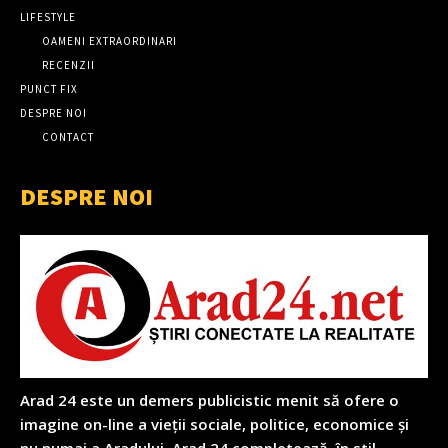
LIFESTYLE
OAMENI EXTRAORDINARI
RECENZII
PUNCT FIX
DESPRE NOI
CONTACT
DESPRE NOI
Arad 24 este un demers publicistic menit să ofere o
imagine on-line a vieții sociale, politice, economice și
nu numai a Aradului. Arad 24 completează, în stil