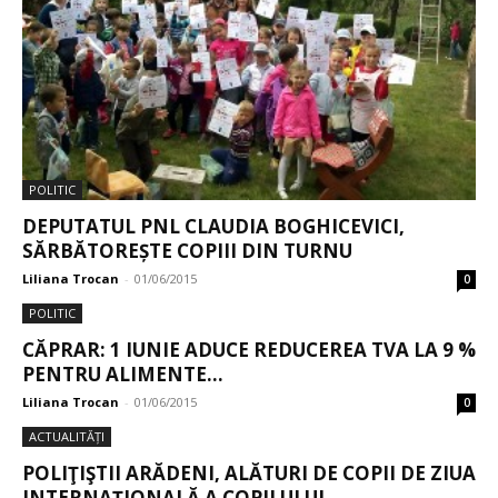
POLITIC
DEPUTATUL PNL CLAUDIA BOGHICEVICI,
SĂRBĂTOREȘTE COPIII DIN TURNU
Liliana Trocan
-
01/06/2015
0
POLITIC
CĂPRAR: 1 IUNIE ADUCE REDUCEREA TVA LA 9 %
PENTRU ALIMENTE...
Liliana Trocan
-
01/06/2015
0
ACTUALITĂȚI
POLIŢIŞTII ARĂDENI, ALĂTURI DE COPII DE ZIUA
INTERNAŢIONALĂ A COPILULUI