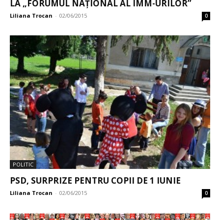
LA „FORUMUL NAȚIONAL AL IMM-URILOR”
Liliana Trocan
-
02/06/2015
0
POLITIC
PSD, SURPRIZE PENTRU COPII DE 1 IUNIE
Liliana Trocan
-
02/06/2015
0