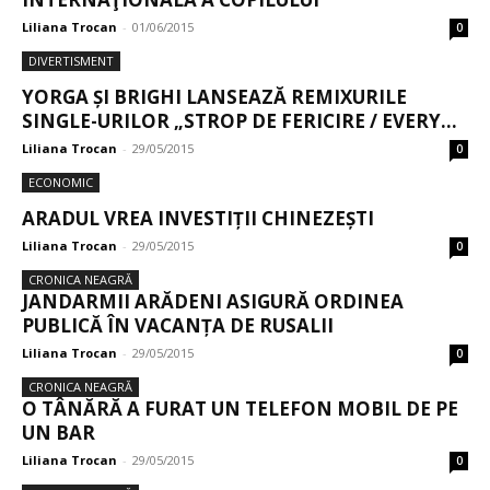
Liliana Trocan
-
01/06/2015
0
DIVERTISMENT
YORGA ȘI BRIGHI LANSEAZĂ REMIXURILE
SINGLE-URILOR „STROP DE FERICIRE / EVERY...
Liliana Trocan
-
29/05/2015
0
ECONOMIC
ARADUL VREA INVESTIȚII CHINEZEȘTI
Liliana Trocan
-
29/05/2015
0
CRONICA NEAGRĂ
JANDARMII ARĂDENI ASIGURĂ ORDINEA
PUBLICĂ ÎN VACANȚA DE RUSALII
Liliana Trocan
-
29/05/2015
0
CRONICA NEAGRĂ
O TÂNĂRĂ A FURAT UN TELEFON MOBIL DE PE
UN BAR
Liliana Trocan
-
29/05/2015
0