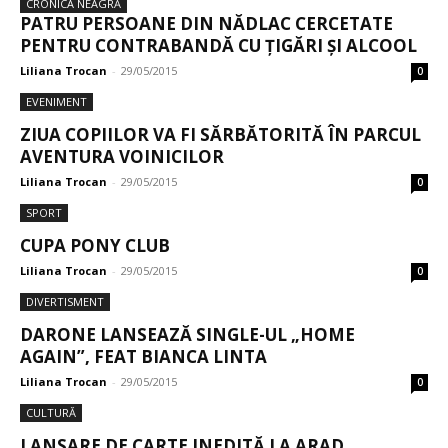
CRONICA NEAGRĂ
PATRU PERSOANE DIN NĂDLAC CERCETATE
PENTRU CONTRABANDĂ CU ȚIGĂRI ȘI ALCOOL
Liliana Trocan
-
29/05/2015
0
EVENIMENT
ZIUA COPIILOR VA FI SĂRBĂTORITĂ ÎN PARCUL
AVENTURA VOINICILOR
Liliana Trocan
-
29/05/2015
0
SPORT
CUPA PONY CLUB
Liliana Trocan
-
29/05/2015
0
DIVERTISMENT
DARONE LANSEAZĂ SINGLE-UL „HOME
AGAIN”, FEAT BIANCA LINTA
Liliana Trocan
-
29/05/2015
0
CULTURĂ
LANSARE DE CARTE INEDITĂ LA ARAD