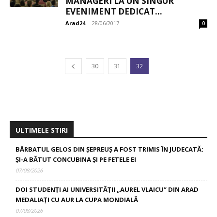
MANAGERI LA UN SINGUR
EVENIMENT DEDICAT...
Arad24
-
28/06/2017
0
30
31
32
ULTIMELE STIRI
BĂRBATUL GELOS DIN ȘEPREUȘ A FOST TRIMIS ÎN JUDECATĂ:
ȘI-A BĂTUT CONCUBINA ȘI PE FETELE EI
07/08/2026
DOI STUDENȚI AI UNIVERSITĂȚII „AUREL VLAICU” DIN ARAD
MEDALIAȚI CU AUR LA CUPA MONDIALĂ
07/08/2026