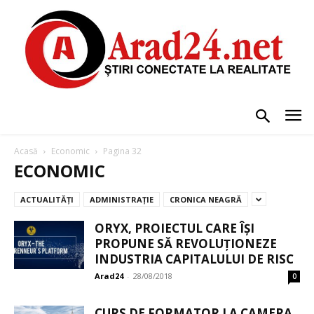
Acasă
Economic
Pagina 32
ECONOMIC
ACTUALITĂȚI
ADMINISTRAȚIE
CRONICA NEAGRĂ
ORYX, PROIECTUL CARE ÎȘI
PROPUNE SĂ REVOLUȚIONEZE
INDUSTRIA CAPITALULUI DE RISC
Arad24
-
28/08/2018
0
CURS DE FORMATOR LA CAMERA