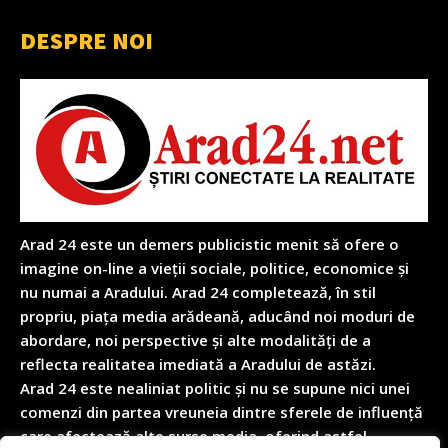
DESPRE NOI
Arad 24 este un demers publicistic menit să ofere o
imagine on-line a vieții sociale, politice, economice și
nu numai a Aradului. Arad 24 completează, în stil
propriu, piața media arădeană, aducând noi moduri de
abordare, noi perspective și alte modalități de a
reflecta realitatea imediată a Aradului de astăzi.
Arad 24 este nealiniat politic și nu se supune nici unei
comenzi din partea vreuneia dintre sferele de influență
care afectează alte surse media, oferind astfel