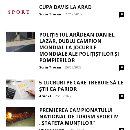
CUPA DAVIS LA ARAD
Sorin Trocan
-
27/12/2015
0
POLIȚISTUL ARĂDEAN DANIEL
LAZĂR, DUBLU CAMPION
MONDIAL LA JOCURILE
MONDIALE ALE POLIȚIȘTILOR ȘI
POMPIERILOR
Sorin Trocan
-
26/07/2022
0
5 LUCRURI PE CARE TREBUIE SĂ LE
ȘTII CA PARIOR
Arad24
-
25/03/2022
0
PREMIEREA CAMPIONATULUI
NAȚIONAL DE TURISM SPORTIV
„ȘTAFETA MUNȚILOR”
Liliana Trocan
-
23/10/2015