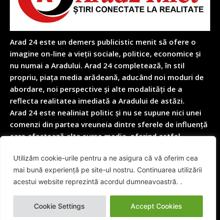
Arad 24 este un demers publicistic menit să ofere o
imagine on-line a vieții sociale, politice, economice și
nu numai a Aradului. Arad 24 completează, în stil
propriu, piața media arădeană, aducând noi moduri de
abordare, noi perspective și alte modalități de a
reflecta realitatea imediată a Aradului de astăzi.
Arad 24 este nealiniat politic și nu se supune nici unei
comenzi din partea vreuneia dintre sferele de influență
care afectează alte surse media, oferind astfel
garanția obiectivității depline în reflectarea nealterată
Utilizăm cookie-urile pentru a ne asigura că vă oferim cea
a realității cotidiene.
mai bună experiență pe site-ul nostru. Continuarea utilizării
acestui website reprezintă acordul dumneavoastră. .
© Arad24.net | Toate Drepturile Rezervate 2014 - 2026
Cookie Settings
Accept Cookies