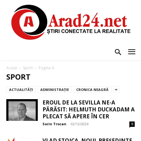
Acasă
Sport
Pagina 4
SPORT
ACTUALITĂȚI
ADMINISTRAȚIE
CRONICA NEAGRĂ
EROUL DE LA SEVILLA NE-A
PĂRĂSIT: HELMUTH DUCKADAM A
PLECAT SĂ APERE ÎN CER
Sorin Trocan
-
02/12/2024
0
VLAD STOICA, NOUL PREȘEDINTE