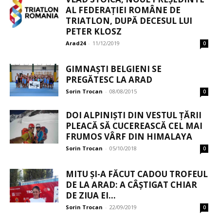
AL FEDERAȚIEI ROMÂNE DE
TRIATLON, DUPĂ DECESUL LUI
PETER KLOSZ
Arad24
-
11/12/2019
0
GIMNAȘTI BELGIENI SE
PREGĂTESC LA ARAD
Sorin Trocan
-
08/08/2015
0
DOI ALPINIȘTI DIN VESTUL ȚĂRII
PLEACĂ SĂ CUCEREASCĂ CEL MAI
FRUMOS VÂRF DIN HIMALAYA
Sorin Trocan
-
05/10/2018
0
MITU ȘI-A FĂCUT CADOU TROFEUL
DE LA ARAD: A CÂȘTIGAT CHIAR
DE ZIUA EI...
Sorin Trocan
-
22/09/2019
0