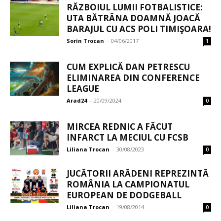
RĂZBOIUL LUMII FOTBALISTICE:
UTA BĂTRÂNA DOAMNĂ JOACĂ
BARAJUL CU ACS POLI TIMIŞOARA!
Sorin Trocan
-
04/06/2017
1
CUM EXPLICĂ DAN PETRESCU
ELIMINAREA DIN CONFERENCE
LEAGUE
Arad24
-
20/09/2024
0
MIRCEA REDNIC A FĂCUT
INFARCT LA MECIUL CU FCSB
Liliana Trocan
-
30/08/2023
0
JUCĂTORII ARĂDENI REPREZINTĂ
ROMÂNIA LA CAMPIONATUL
EUROPEAN DE DODGEBALL
Liliana Trocan
-
19/08/2014
0