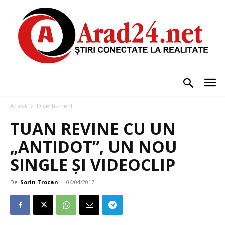
Acasă
Divertisment
TUAN REVINE CU UN
„ANTIDOT”, UN NOU
SINGLE ȘI VIDEOCLIP
De
Sorin Trocan
-
06/04/2017