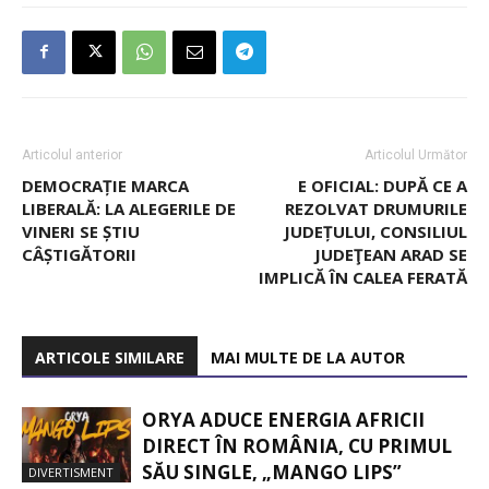
Articolul anterior
Articolul Următor
DEMOCRAȚIE MARCA
E OFICIAL: DUPĂ CE A
LIBERALĂ: LA ALEGERILE DE
REZOLVAT DRUMURILE
VINERI SE ȘTIU
JUDEȚULUI, CONSILIUL
CÂȘTIGĂTORII
JUDEŢEAN ARAD SE
IMPLICĂ ÎN CALEA FERATĂ
ARTICOLE SIMILARE
MAI MULTE DE LA AUTOR
ORYA ADUCE ENERGIA AFRICII
DIRECT ÎN ROMÂNIA, CU PRIMUL
SĂU SINGLE, „MANGO LIPS”
DIVERTISMENT