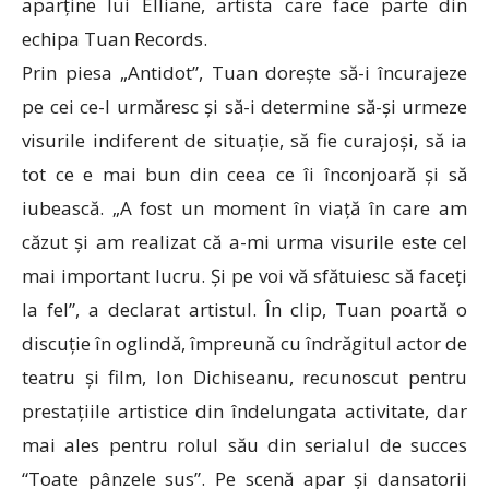
aparține lui Elliane, artista care face parte din
echipa Tuan Records.
Prin piesa „Antidot”, Tuan dorește să-i încurajeze
pe cei ce-l urmăresc și să-i determine să-și urmeze
visurile indiferent de situație, să fie curajoși, să ia
tot ce e mai bun din ceea ce îi înconjoară și să
iubească. „A fost un moment în viață în care am
căzut și am realizat că a-mi urma visurile este cel
mai important lucru. Și pe voi vă sfătuiesc să faceți
la fel”, a declarat artistul. În clip, Tuan poartă o
discuție în oglindă, împreună cu îndrăgitul actor de
teatru și film, Ion Dichiseanu, recunoscut pentru
prestațiile artistice din îndelungata activitate, dar
mai ales pentru rolul său din serialul de succes
“Toate pânzele sus”. Pe scenă apar și dansatorii