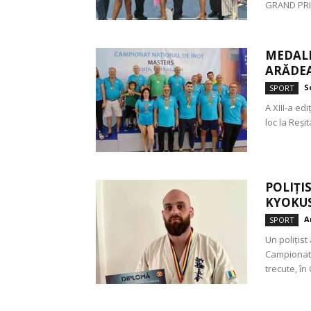
GRAND PRIX
MEDALI
ARĂDE
S
SPORT
A XIII-a ed
loc la Reși
POLIȚI
KYOKU
A
SPORT
Un polițist
Campionatu
trecute, în 