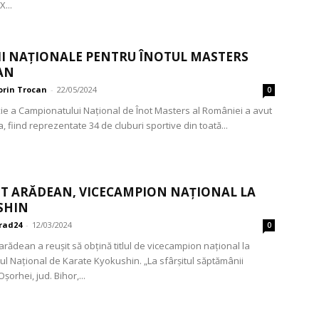
...
I NAȚIONALE PENTRU ÎNOTUL MASTERS
AN
orin Trocan
-
22/05/2024
0
iție a Campionatului Național de Înot Masters al României a avut
ta, fiind reprezentate 34 de cluburi sportive din toată...
ST ARĂDEAN, VICECAMPION NAȚIONAL LA
SHIN
rad24
-
12/03/2024
0
 arădean a reușit să obțină titlul de vicecampion național la
l Național de Karate Kyokushin. „La sfârșitul săptămânii
Oșorhei, jud. Bihor,...