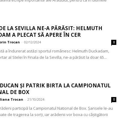
DE LA SEVILLA NE-A PĂRĂSIT: HELMUTH
AM A PLECAT SĂ APERE ÎN CER
orin Trocan
-
02/12/2024
0
istă a îndurerat astăzi sportul românesc: Helmuth Duckadam,
tar al Stelei în Finala de la Sevilla, ne-a părăsit la doar 65...
ĂDUCAN ȘI PATRIK BIRTA LA CAMPIONATUL
AL DE BOX
iliana Trocan
-
21/10/2024
0
arădeni participă la Campionatul National de Box. Șansele le-au
ate de tragerea la sorți, iar arădenii vor boxa cu câștigătorii