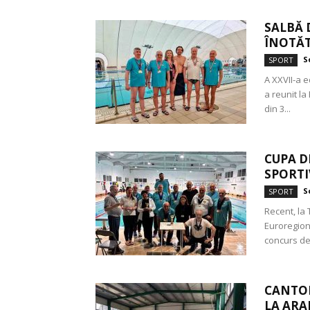
SALBĂ 
ÎNOTĂT
S
SPORT
A XXVII-a e
a reunit la
din 3...
CUPA D
SPORTI
S
SPORT
Recent, la
Euroregion
concurs de 
CANTO
LA ARA