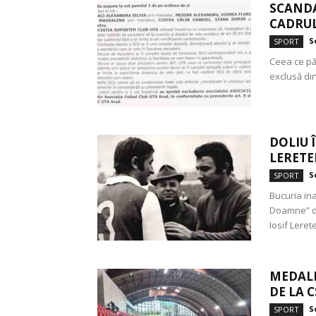
SCANDA
CADRUL
S
SPORT
Ceea ce pă
exclusă din
DOLIU 
LERETE
S
SPORT
Bucuria in
Doamne” de 
Iosif Lereter
MEDALI
DE LA 
S
SPORT