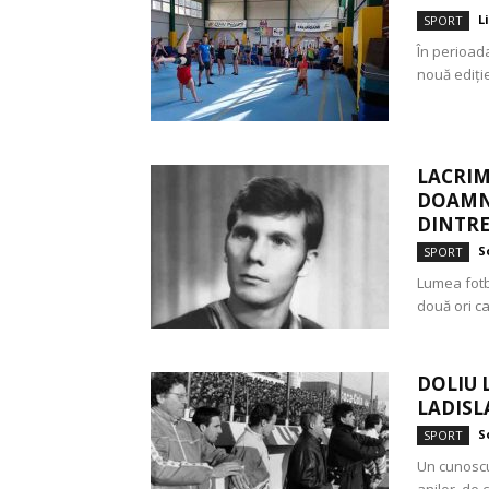
L
SPORT
În perioad
nouă ediție
LACRIM
DOAMNE
DINTRE
S
SPORT
Lumea fotb
două ori ca
DOLIU 
LADISL
S
SPORT
Un cunoscu
anilor, de 