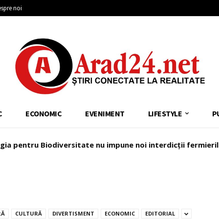
spre noi
C
ECONOMIC
EVENIMENT
LIFESTYLE
P
ia pentru Biodiversitate nu impune noi interdicții fermieril
Nagy: Locuitorii din Sântana au dreptul la un oraș mai bine 
RĂ
CULTURĂ
DIVERTISMENT
ECONOMIC
EDITORIAL