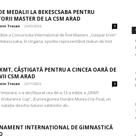
DE MEDALII LA BEKESCSABA PENTRU
ORII MASTER DE LA CSM ARAD
orin Trocan
-
23/03/2026
0
diție a Concursului Internațional de Înot Masters ,,Gaspar Ervin”
 Bekescsaba, în Ungaria, sportivi reprezentând cluburi de înot
KMT, CÂȘTIGATĂ PENTRU A CINCEA OARĂ DE
VII CSM ARAD
orin Trocan
-
25/11/2025
0
 Timișoara, s-a desfășurat cea de-a 13-a ediție a „DKMT
 Endurance Cup”, (Euroregiunea Dunăre-Mureș-Criș-Tisa), un
natație deschis tuturor iubitorilor de...
NAMENT INTERNAȚIONAL DE GIMNASTICĂ
D