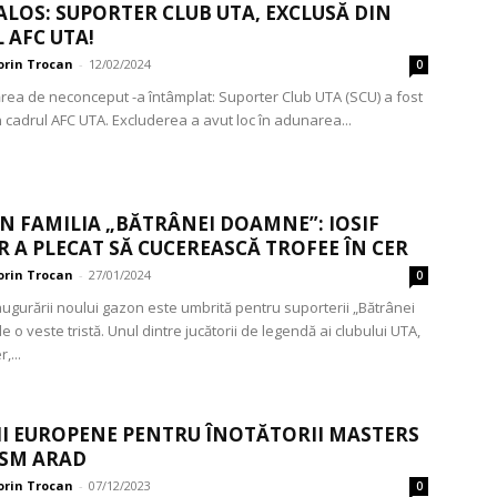
LOS: SUPORTER CLUB UTA, EXCLUSĂ DIN
 AFC UTA!
orin Trocan
-
12/02/2024
0
rea de neconceput -a întâmplat: Suporter Club UTA (SCU) a fost
 cadrul AFC UTA. Excluderea a avut loc în adunarea...
ÎN FAMILIA „BĂTRÂNEI DOAMNE”: IOSIF
R A PLECAT SĂ CUCEREASCĂ TROFEE ÎN CER
orin Trocan
-
27/01/2024
0
augurării noului gazon este umbrită pentru suporterii „Bătrânei
o veste tristă. Unul dintre jucătorii de legendă ai clubului UTA,
,...
I EUROPENE PENTRU ÎNOTĂTORII MASTERS
CSM ARAD
orin Trocan
-
07/12/2023
0