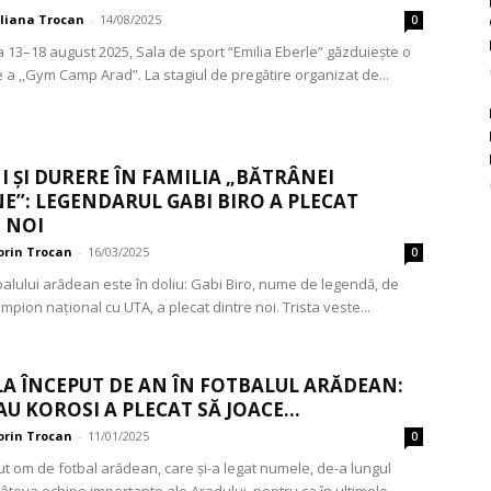
iliana Trocan
-
14/08/2025
0
a 13–18 august 2025, Sala de sport “Emilia Eberle” găzduiește o
 a ,,Gym Camp Arad”. La stagiul de pregătire organizat de...
I ȘI DURERE ÎN FAMILIA „BĂTRÂNEI
”: LEGENDARUL GABI BIRO A PLECAT
 NOI
orin Trocan
-
16/03/2025
0
alului arădean este în doliu: Gabi Biro, nume de legendă, de
mpion național cu UTA, a plecat dintre noi. Trista veste...
LA ÎNCEPUT DE AN ÎN FOTBALUL ARĂDEAN:
AU KOROSI A PLECAT SĂ JOACE...
orin Trocan
-
11/01/2025
0
t om de fotbal arădean, care și-a legat numele, de-a lungul
câteva echipe importante ale Aradului, pentru ca în ultimele