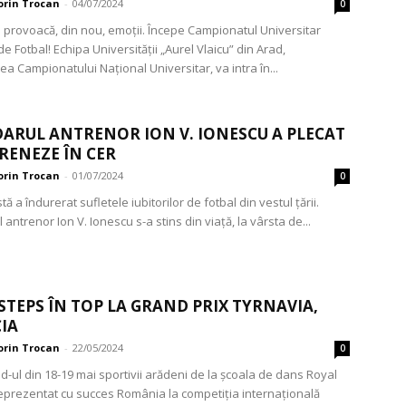
orin Trocan
-
04/07/2024
0
e provoacă, din nou, emoții. Începe Campionatul Universitar
 Fotbal! Echipa Universității „Aurel Vlaicu” din Arad,
ea Campionatului Național Universitar, va intra în...
ARUL ANTRENOR ION V. IONESCU A PLECAT
RENEZE ÎN CER
orin Trocan
-
01/07/2024
0
tă a îndurerat sufletele iubitorilor de fotbal din vestul țării.
antrenor Ion V. Ionescu s-a stins din viață, la vârsta de...
STEPS ÎN TOP LA GRAND PRIX TYRNAVIA,
IA
orin Trocan
-
22/05/2024
0
-ul din 18-19 mai sportivii arădeni de la școala de dans Royal
eprezentat cu succes România la competiția internațională