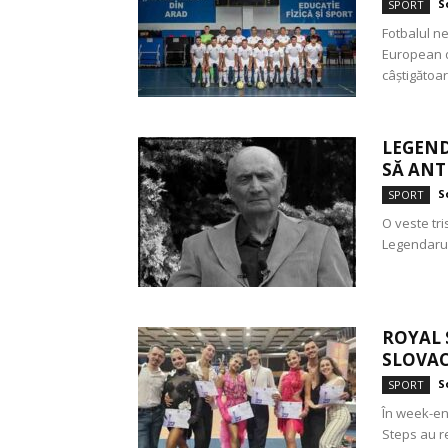
S
SPORT
Fotbalul n
European de
câștigătoar
LEGEND
SĂ ANT
S
SPORT
O veste tris
Legendarul 
ROYAL 
SLOVAC
S
SPORT
În week-end
Steps au r