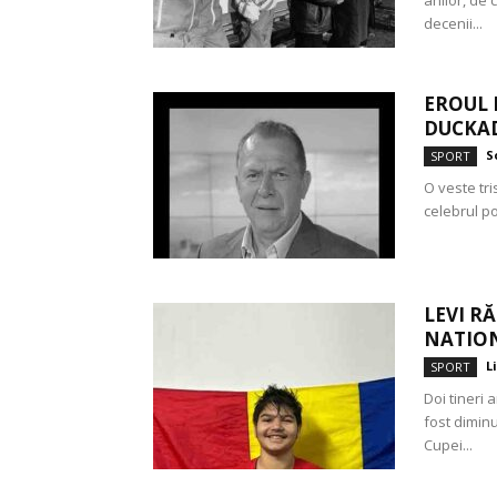
decenii...
EROUL 
DUCKAD
S
SPORT
O veste tr
celebrul por
LEVI R
NATION
L
SPORT
Doi tineri 
fost diminu
Cupei...