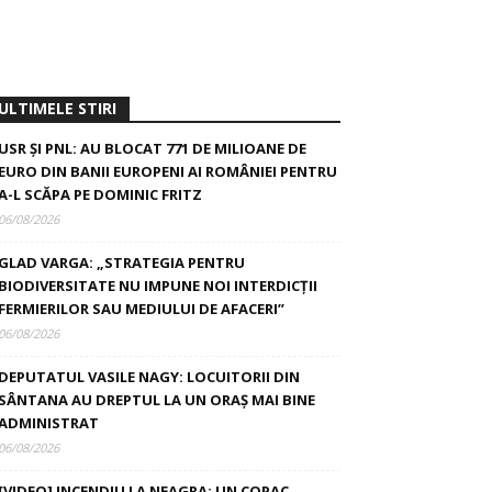
ULTIMELE STIRI
USR ȘI PNL: AU BLOCAT 771 DE MILIOANE DE
EURO DIN BANII EUROPENI AI ROMÂNIEI PENTRU
A-L SCĂPA PE DOMINIC FRITZ
06/08/2026
GLAD VARGA: „STRATEGIA PENTRU
BIODIVERSITATE NU IMPUNE NOI INTERDICȚII
FERMIERILOR SAU MEDIULUI DE AFACERI”
06/08/2026
DEPUTATUL VASILE NAGY: LOCUITORII DIN
SÂNTANA AU DREPTUL LA UN ORAȘ MAI BINE
ADMINISTRAT
06/08/2026
[VIDEO] INCENDIU LA NEAGRA: UN COPAC