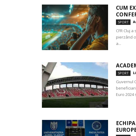
CUM EX
CONFE
A
SPORT
CFR Cluj a 
pierzând c
a...
ACADEM
L
SPORT
Guvernul Ci
beneficiari
Euro 2024 s
ECHIPA
EUROPE