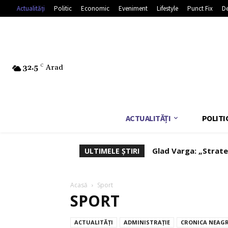
Actualități
Politic
Economic
Eveniment
Lifestyle
Punct Fix
De
32.5
C
Arad
ACTUALITĂȚI
POLITI
Glad Varga: „Strateg
Deputatul Vasile 
ULTIMELE ȘTIRI
afaceri”
Acasă
Sport
SPORT
ACTUALITĂȚI
ADMINISTRAȚIE
CRONICA NEAG