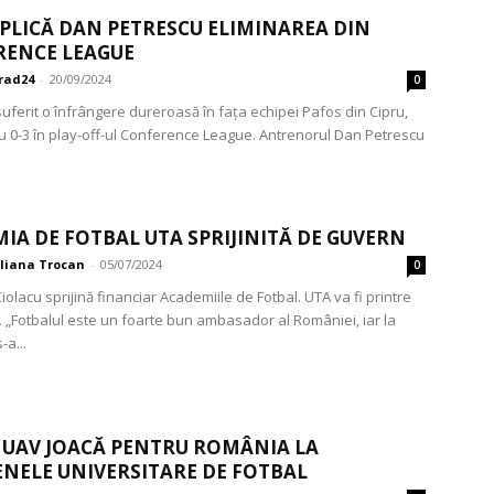
PLICĂ DAN PETRESCU ELIMINAREA DIN
RENCE LEAGUE
rad24
-
20/09/2024
0
suferit o înfrângere dureroasă în fața echipei Pafos din Cipru,
u 0-3 în play-off-ul Conference League. Antrenorul Dan Petrescu
IA DE FOTBAL UTA SPRIJINITĂ DE GUVERN
iliana Trocan
-
05/07/2024
0
olacu sprijină financiar Academiile de Fotbal. UTA va fi printre
. „Fotbalul este un foarte bun ambasador al României, iar la
-a...
 UAV JOACĂ PENTRU ROMÂNIA LA
NELE UNIVERSITARE DE FOTBAL