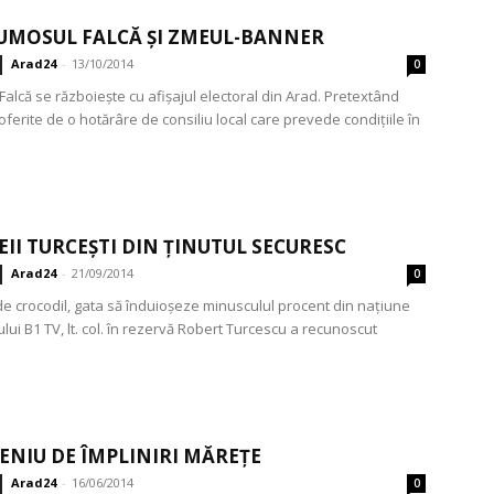
UMOSUL FALCĂ ȘI ZMEUL-BANNER
Arad24
-
13/10/2014
0
alcă se războiește cu afișajul electoral din Arad. Pretextând
oferite de o hotărâre de consiliu local care prevede condițiile în
II TURCEȘTI DIN ȚINUTUL SECURESC
Arad24
-
21/09/2014
0
de crocodil, gata să înduioșeze minusculul procent din națiune
ului B1 TV, lt. col. în rezervă Robert Turcescu a recunoscut
ENIU DE ÎMPLINIRI MĂREȚE
Arad24
-
16/06/2014
0