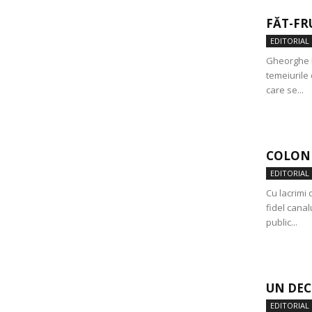
FĂT-FR
EDITORIAL
Gheorghe F
temeiurile 
care se...
COLONE
EDITORIAL
Cu lacrimi 
fidel canal
public...
UN DEC
EDITORIAL