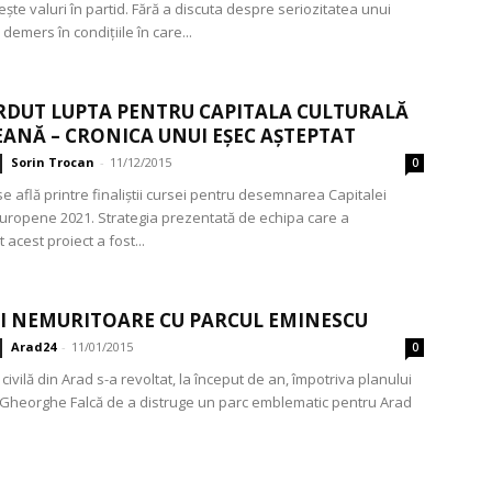
ște valuri în partid. Fără a discuta despre seriozitatea unui
emers în condițiile în care...
RDUT LUPTA PENTRU CAPITALA CULTURALĂ
ANĂ – CRONICA UNUI EȘEC AȘTEPTAT
Sorin Trocan
-
11/12/2015
0
e află printre finaliștii cursei pentru desemnarea Capitalei
Europene 2021. Strategia prezentată de echipa care a
acest proiect a fost...
I NEMURITOARE CU PARCUL EMINESCU
Arad24
-
11/01/2015
0
civilă din Arad s-a revoltat, la început de an, împotriva planului
 Gheorghe Falcă de a distruge un parc emblematic pentru Arad