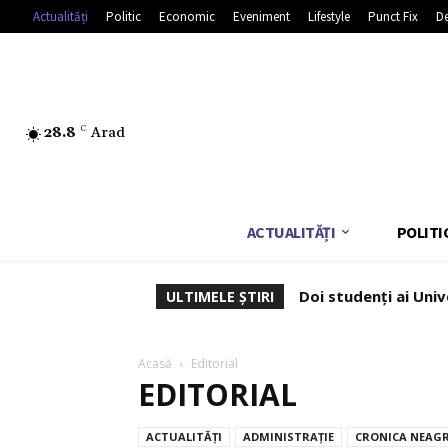
Actualități
Politic
Economic
Eveniment
Lifestyle
Punct Fix
De
28.8
C
Arad
ACTUALITĂȚI
POLITI
Doi studenți ai Univ
ULTIMELE ȘTIRI
Acasă
Editorial
EDITORIAL
ACTUALITĂȚI
ADMINISTRAȚIE
CRONICA NEAG