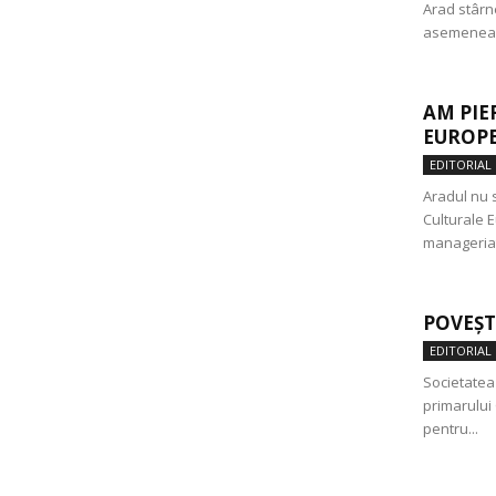
Arad stârne
asemenea d
AM PIE
EUROPE
EDITORIAL
Aradul nu s
Culturale 
manageriat 
POVEȘT
EDITORIAL
Societatea 
primarului
pentru...