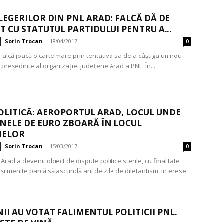
LEGERILOR DIN PNL ARAD: FALCĂ DĂ DE
 CU STATUTUL PARTIDULUI PENTRU A...
Sorin Trocan
-
18/04/2017
0
alcă joacă o carte mare prin tentativa sa de a câștiga un nou
președinte al organizației județene Arad a PNL. În...
OLITICĂ: AEROPORTUL ARAD, LOCUL UNDE
NELE DE EURO ZBOARĂ ÎN LOCUL
NELOR
Sorin Trocan
-
15/03/2017
0
Arad a devenit obiect de dispute politice sterile, cu finalitate
 și menite parcă să ascundă ani de zile de diletantism, interese
II AU VOTAT FALIMENTUL POLITICII PNL.