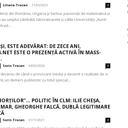
Liliana Trocan
-
11/05/2025
0
udenți din România, Ungaria și Serbia, pasionați de matematică și
 au umplut sâmbătă, laboratoarele și sălile Universității „Aurel
Arad....
ȘI, ESTE ADEVĂRAT: DE ZECE ANI,
.NET ESTE O PREZENȚĂ ACTIVĂ ÎN MASS-
.
Sorin Trocan
-
04/02/2024
0
n deceniu de când o provocare media a devenit o realitate de zi
24, un demers publicistic cu totul special,...
MORȚILOR”… POLITIC ÎN CLM: ILIE CHEȘA,
IMAR, GHEORGHE FALCĂ, DUBLĂ LEGITIMARE
CĂ
Sorin Trocan
-
01/11/2021
0