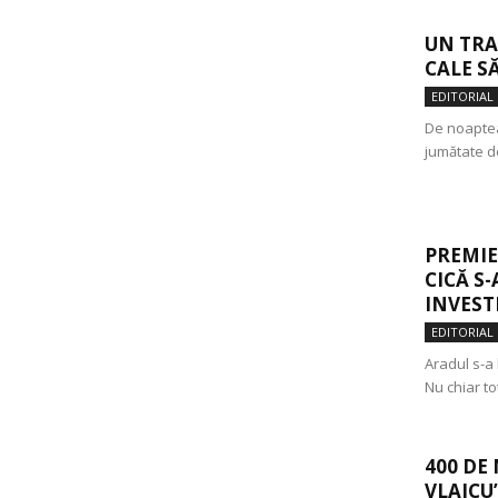
UN TRA
CALE S
EDITORIAL
De noaptea
jumătate de
PREMIE
CICĂ S
INVESTI
EDITORIAL
Aradul s-a 
Nu chiar to
400 DE
VLAICU