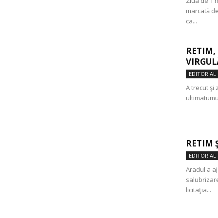
Ziua de 1 n
marcată de
ca...
RETIM,
VIRGUL
EDITORIAL
A trecut şi
ultimatumur
RETIM 
EDITORIAL
Aradul a a
salubrizare
licitaţia...