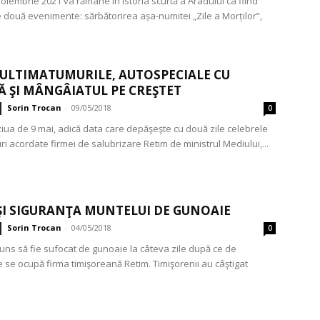
oiembrie 2021 va rămâne în istoria scurtă a Aradului ca fiind
 două evenimente: sărbătorirea așa-numitei „Zile a Morților”,
 ULTIMATUMURILE, AUTOSPECIALE CU
Ă ŞI MÂNGÂIATUL PE CREŞTET
Sorin Trocan
-
09/05/2018
0
 ziua de 9 mai, adică data care depăşeşte cu două zile celebrele
i acordate firmei de salubrizare Retim de ministrul Mediului,...
ŞI SIGURANŢA MUNTELUI DE GUNOAIE
Sorin Trocan
-
04/05/2018
0
juns să fie sufocat de gunoaie la câteva zile după ce de
 se ocupă firma timişoreană Retim. Timişorenii au câştigat