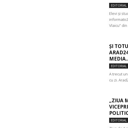
EDITORIAL
Elevi și st
informatică
Vlaicu” din 
ȘI TOTU
ARAD24
MEDIA..
EDITORIAL
A trecut u
cu zi. Arad
„ZIUA 
VICEPR
POLITI
EDITORIAL