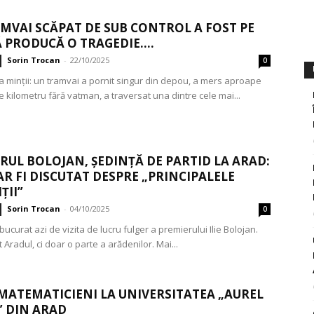
MVAI SCĂPAT DE SUB CONTROL A FOST PE
Ă PRODUCĂ O TRAGEDIE....
Sorin Trocan
-
22/10/2025
0
 minții: un tramvai a pornit singur din depou, a mers aproape
 kilometru fără vatman, a traversat una dintre cele mai...
RUL BOLOJAN, ȘEDINȚĂ DE PARTID LA ARAD:
-AR FI DISCUTAT DESPRE „PRINCIPALELE
ȚII”
Sorin Trocan
-
04/10/2025
0
bucurat azi de vizita de lucru fulger a premierului Ilie Bolojan.
t Aradul, ci doar o parte a arădenilor. Mai...
 MATEMATICIENI LA UNIVERSITATEA „AUREL
” DIN ARAD