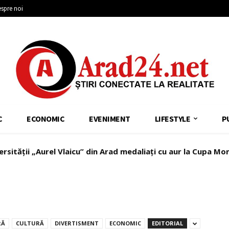
spre noi
C
ECONOMIC
EVENIMENT
LIFESTYLE
P
ersității „Aurel Vlaicu” din Arad medaliați cu aur la Cupa Mo
RĂ
CULTURĂ
DIVERTISMENT
ECONOMIC
EDITORIAL