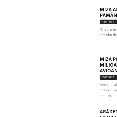
MIZA A
PĂMÂNT
EDITORIAL
Gheorghe F
mandat de 
MIZA P
MILIOA
AVIOA
EDITORIAL
Aeroportul 
îndoielnică
minore...
ARĂDEN