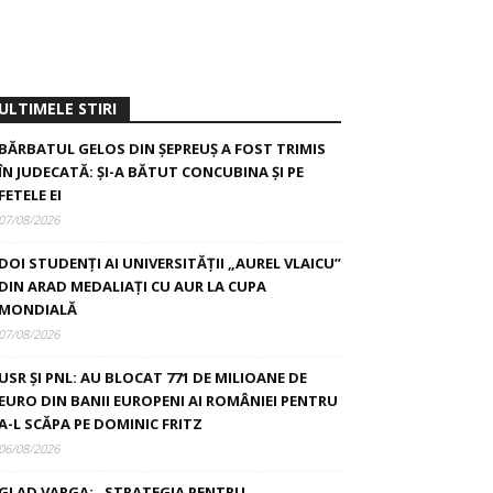
ULTIMELE STIRI
BĂRBATUL GELOS DIN ȘEPREUȘ A FOST TRIMIS
ÎN JUDECATĂ: ȘI-A BĂTUT CONCUBINA ȘI PE
FETELE EI
07/08/2026
DOI STUDENȚI AI UNIVERSITĂȚII „AUREL VLAICU”
DIN ARAD MEDALIAȚI CU AUR LA CUPA
MONDIALĂ
07/08/2026
USR ȘI PNL: AU BLOCAT 771 DE MILIOANE DE
EURO DIN BANII EUROPENI AI ROMÂNIEI PENTRU
A-L SCĂPA PE DOMINIC FRITZ
06/08/2026
GLAD VARGA: „STRATEGIA PENTRU