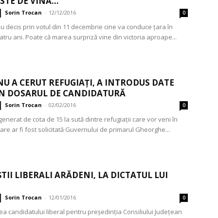
ESTE DE VINĂ…
Sorin Trocan
-
12/12/2016
0
au decis prin votul din 11 decembrie cine va conduce țara în
atru ani. Poate că marea surpriză vine din victoria aproape...
NU A CERUT REFUGIAȚI, A INTRODUS DATE
ÎN DOSARUL DE CANDIDATURĂ
Sorin Trocan
-
02/02/2016
0
enerat de cota de 15 la sută dintre refugiații care vor veni în
re ar fi fost solicitată Guvernului de primarul Gheorghe...
TII LIBERALI ARĂDENI, LA DICTATUL LUI
Sorin Trocan
-
12/01/2016
0
 candidatului liberal pentru președinția Consiliului Județean