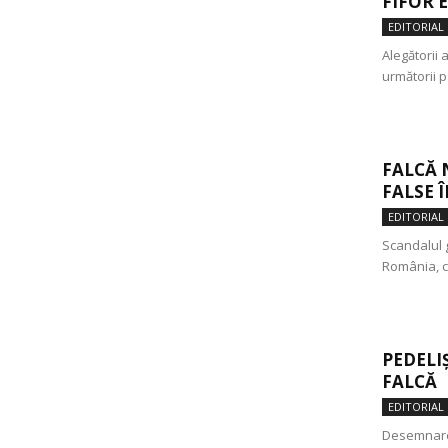
FIFOR 
EDITORIAL
Alegătorii 
următorii p
FALCĂ 
FALSE 
EDITORIAL
Scandalul g
România, ca
PEDELIȘ
FALCĂ
EDITORIAL
Desemnarea