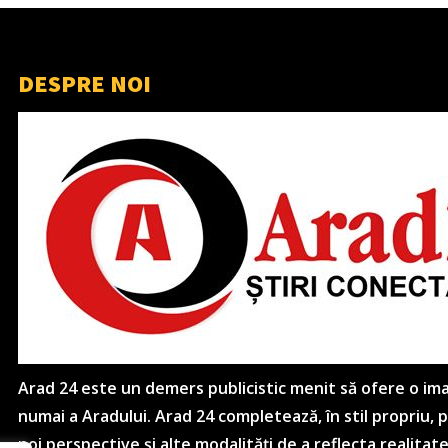
DESPRE NOI
Arad 24 este un demers publicistic menit să ofere o imagi
numai a Aradului. Arad 24 completează, în stil propriu,
noi perspective și alte modalități de a reflecta realitat