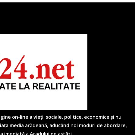
ne on-line a vieții sociale, politice, economice și nu
 piața media arădeană, aducând noi moduri de abordare,
ea imediată a Aradului de astăzi.