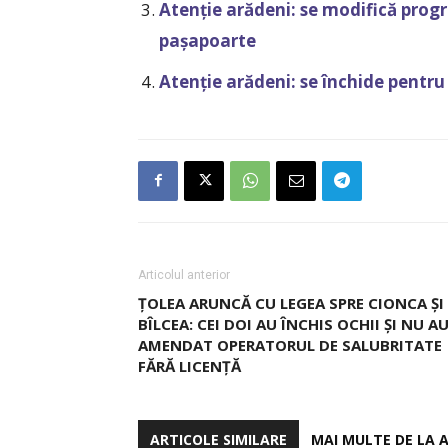
Atenție arădeni: se modifică progr
pașapoarte
Atenție arădeni: se închide pentr
Articolul anterior
ȚOLEA ARUNCĂ CU LEGEA SPRE CIONCA ȘI
BÎLCEA: CEI DOI AU ÎNCHIS OCHII ȘI NU A
AMENDAT OPERATORUL DE SALUBRITATE
FĂRĂ LICENȚĂ
ARTICOLE SIMILARE
MAI MULTE DE LA 