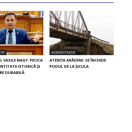
ȚIE
ADMINISTRAȚIE
 VASILE NAGY: PECICA
ATENȚIE ARĂDENI: SE ÎNCHIDE
ENTITATE ISTORICĂ ȘI
PODUL DE LA ȘICULA
RE DURABILĂ