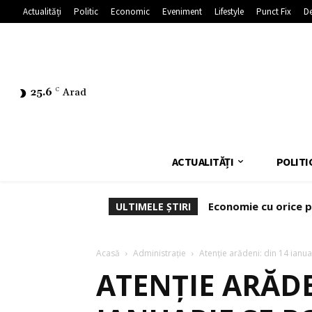
Actualități
Politic
Economic
Eveniment
Lifestyle
Punct Fix
De
25.6
C
Arad
ACTUALITĂȚI
POLITI
Economie cu orice p
ULTIMELE ȘTIRI
Acasă
Administrație
Atenție arădeni: din 14 ianuar
ATENȚIE ARĂDE