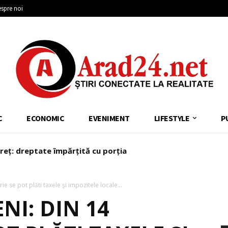
spre noi
C
ECONOMIC
EVENIMENT
LIFESTYLE
P
reț: dreptate împărțită cu porția
ie se pot plăti taxele şi impozitele locale...
NI: DIN 14