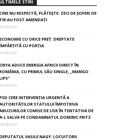
ULTIMELE STIRI
CINE NU RESPECTĂ, PLĂTEȘTE: ZECI DE ȘOFERI DE
TIR AU FOST AMENDAȚI
05/08/2026
ECONOMIE CU ORICE PREȚ: DREPTATE
ÎMPĂRȚITĂ CU PORȚIA
05/08/2026
ORYA ADUCE ENERGIA AFRICII DIRECT ÎN
ROMÂNIA, CU PRIMUL SĂU SINGLE, „MANGO
LIPS”
04/08/2026
PSD CERE INTERVENȚIA URGENTĂ A
AUTORITĂȚILOR STATULUI ÎMPOTRIVA
ABUZURILOR COMISE DE USR ÎN TENTATIVA DE
A-L SALVA PE CONDAMNATUL DOMINIC FRITZ
04/08/2026
DEPUTATUL VASILE NAGY: LOCUITORII