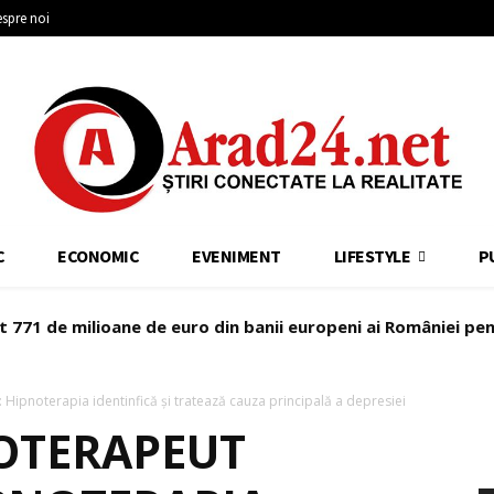
spre noi
C
ECONOMIC
EVENIMENT
LIFESTYLE
P
at 771 de milioane de euro din banii europeni ai României pen
Hipnoterapia identinfică și tratează cauza principală a depresiei
OTERAPEUT