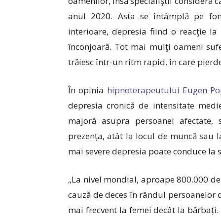
oamenilor, însă specialiştii consideră
anul 2020. Asta se întâmplă pe fondu
interioare, depresia fiind o reacţie 
înconjoară. Tot mai mulţi oameni suf
trăiesc într-un ritm rapid, în care pier
În opinia
hipnoterapeutului Eugen P
depresia cronică de intensitate medi
majoră asupra persoanei afectate, sc
prezența, atât la locul de muncă sau la 
mai severe depresia poate conduce la s
„La nivel mondial, aproape 800.000 de 
cauză de deces în rândul persoanelor 
mai frecvent la femei decât la bărbați.