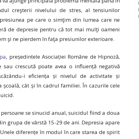
 că va ajunge principala problemă mentală până în
l creşterii nivelului de stres, al tensiunilor
la presiunea pe care o simţim din lumea care ne
eră de depresie pentru că tot mai mulţi oameni
dem şi ne pierdem în faţa presiunilor exterioare.
opa
, președintele Asociației Române de Hipnoză,
e sau crescută poate avea o influență negativă
ăzându-i eficiența și nivelul de activitate și
școală, cât și în cadrul familiei. În cazurile cele
uicid.
persoane se sinucid anual, suicidul fiind a doua
din grupa de vârstă 15-29 de ani. Depresia apare
 Unele diferențe în modul în care starea de spirit