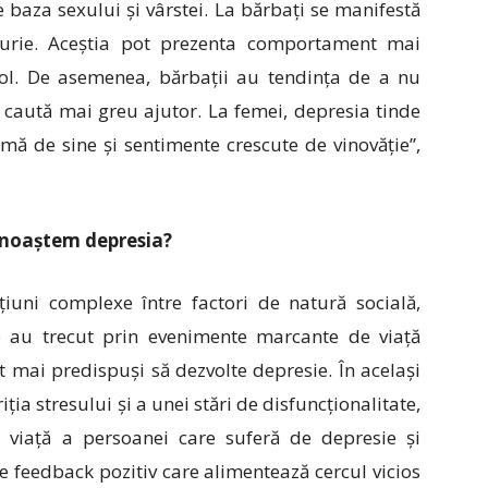
 baza sexului și vârstei. La bărbați se manifestă
i furie. Aceștia pot prezenta comportament mai
ool. De asemenea, bărbații au tendința de a nu
 caută mai greu ajutor. La femei, depresia tinde
timă de sine și sentimente crescute de vinovăție”,
noaștem depresia?
țiuni complexe între factori de natură socială,
are au trecut prin evenimente marcante de viață
t mai predispuși să dezvolte depresie. În același
ția stresului și a unei stări de disfuncționalitate,
 viață a persoanei care suferă de depresie și
 feedback pozitiv care alimentează cercul vicios