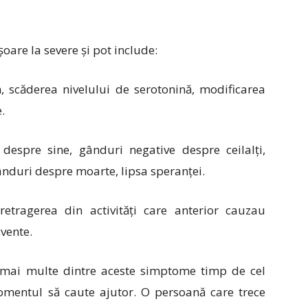
oare la severe și pot include:
n, scăderea nivelului de serotonină, modificarea
.
 despre sine, gânduri negative despre ceilalți,
 gânduri despre moarte, lipsa speranței.
etragerea din activități care anterior cauzau
cvente.
 mai multe dintre aceste simptome timp de cel
mentul să caute ajutor. O persoană care trece