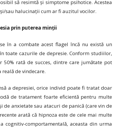
posibil să resimtă și simptome psihotice. Acestea
și/sau halucinații cum ar fi auzitul vocilor.
sia prin puterea minții
use în a combate acest flagel încă nu există un
în toate cazurile de depresie. Conform studiilor,
ar 50% rată de succes, dintre care jumătate pot
 reală de vindecare.
ă a depresiei, orice individ poate fi tratat doar
todă de tratament foarte eficientă pentru multe
i de anxietate sau atacuri de panică (care vin de
i recente arată că hipnoza este de cele mai multe
apia cognitiv-comportamentală, aceasta din urma