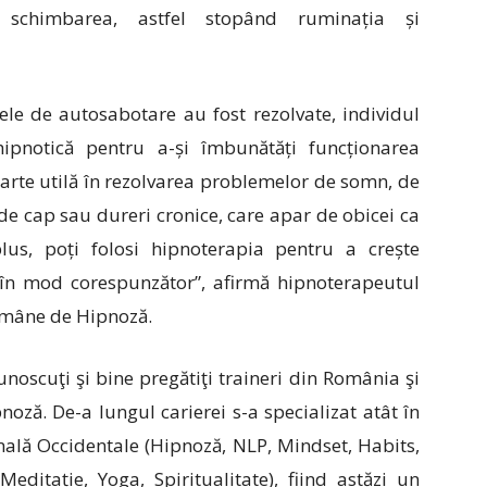
schimbarea, astfel stopând ruminația și
le de autosabotare au fost rezolvate, individul
hipnotică pentru a-și îmbunătăți funcționarea
arte utilă în rezolvarea problemelor de somn, de
de cap sau dureri cronice, care apar de obicei ca
lus, poți folosi hipnoterapia pentru a crește
în mod corespunzător”, afirmă hipnoterapeutul
omâne de Hipnoză.
noscuţi şi bine pregătiţi traineri din România şi
oză. De-a lungul carierei s-a specializat atât în
nală Occidentale (Hipnoză, NLP, Mindset, Habits,
Meditație, Yoga, Spiritualitate), fiind astăzi un