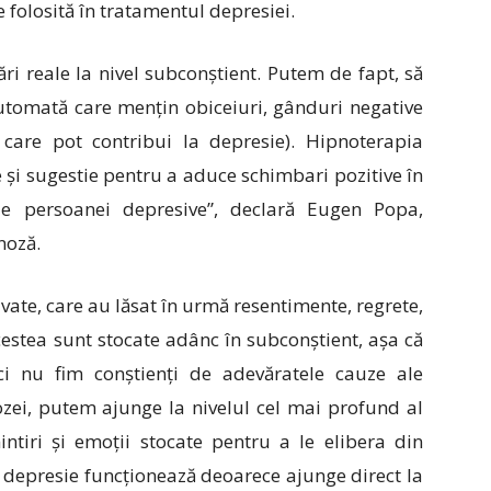
 folosită în tratamentul depresiei.
i reale la nivel subconștient. Putem de fapt, să
omată care mențin obiceiuri, gânduri negative
ii care pot contribui la depresie). Hipnoterapia
 și sugestie pentru a aduce schimbari pozitive în
ale persoanei depresive”, declară Eugen Popa,
noză.
te, care au lăsat în urmă resentimente, regrete,
cestea sunt stocate adânc în subconștient, așa că
i nu fim conștienți de adevăratele cauze ale
ozei, putem ajunge la nivelul cel mai profund al
ntiri și emoții stocate pentru a le elibera din
 depresie funcționează deoarece ajunge direct la