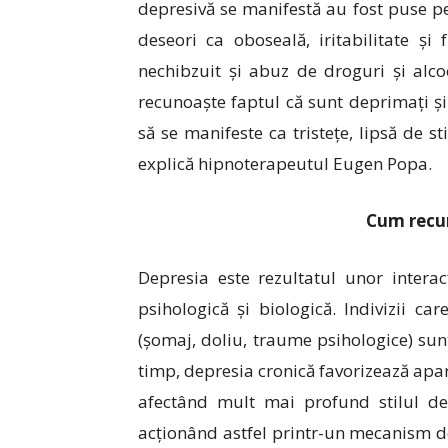
depresivă se manifestă au fost puse pe
deseori ca oboseală, iritabilitate ș
nechibzuit și abuz de droguri și alc
recunoaște faptul că sunt deprimați și
să se manifeste ca tristețe, lipsă de s
explică hipnoterapeutul Eugen Popa.
Cum recu
Depresia este rezultatul unor interac
psihologică și biologică. Indivizii c
(șomaj, doliu, traume psihologice) sun
timp, depresia cronică favorizează apari
afectând mult mai profund stilul de
acționând astfel printr-un mecanism de