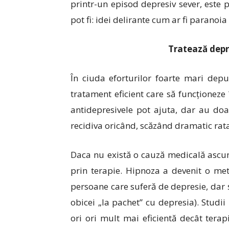
printr-un episod depresiv sever, este 
pot fi: idei delirante cum ar fi paranoia 
Tratează depre
În ciuda eforturilor foarte mari dep
tratament eficient care să funcționeze 
antidepresivele pot ajuta, dar au do
recidiva oricând, scăzând dramatic rata
Daca nu există o cauză medicală ascuns
prin terapie. Hipnoza a devenit o me
persoane care suferă de depresie, dar ș
obicei „la pachet” cu depresia). Studi
ori ori mult mai eficientă decât ter