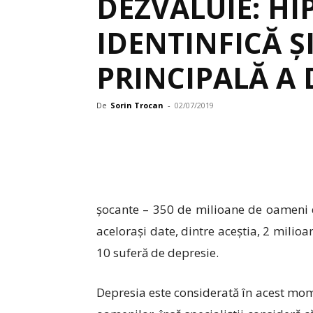
DEZVĂLUIE: H
IDENTINFICĂ Ș
PRINCIPALĂ A 
De
Sorin Trocan
-
02/07/2019
șocante – 350 de milioane de oameni 
acelorași date, dintre aceștia, 2 mili
10 suferă de depresie.
Depresia este considerată în acest mome