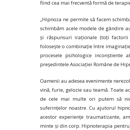
fiind cea mai frecventă formă de terapie
„Hipnoza ne permite să facem schimbăr
schimbăm acele modele de gândire aut
și răspunsuri iraționale (toți factor
folosește o combinație între imaginație
procesele psihologice inconștiente 
președintele Asociației Române de Hip
Oamenii au adesea evenimente nerezolva
vină, furie, gelozie sau teamă. Toate a
de cele mai multe ori putem să nic
suferințelor noastre. Cu ajutorul hipn
acestor experiențe traumatizante, ami
minte și din corp. Hipnoterapia pentru