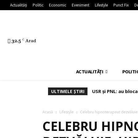
Actualități
Politic
Economic
Eveniment
Lifestyle
Punct Fix
De
32.5
C
Arad
ACTUALITĂȚI
POLITI
USR și PNL: au bloc
ULTIMELE ȘTIRI
Dominic Fritz
Acasă
Lifestyle
Celebru hipnoterapeut dezvăluie: 
CELEBRU HIPN