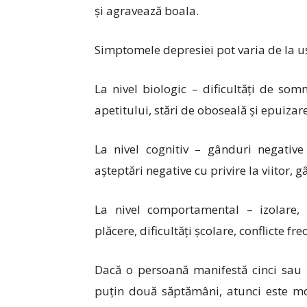
și agravează boala.
Simptomele depresiei pot varia de la uș
La nivel biologic – dificultăți de som
apetitului, stări de oboseală și epuizare
La nivel cognitiv – gânduri negative
așteptări negative cu privire la viitor,
La nivel comportamental – izolare, r
plăcere, dificultăți școlare, conflicte fre
Dacă o persoană manifestă cinci sau
puțin două săptămâni, atunci este mo