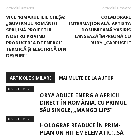
Articolul anterior
Articolul Următor
VICEPRIMARUL ILIE CHEȘA:
COLABORARE
„GUVERNUL ROMÂNIEI
INTERNAȚIONALĂ: ARTISTA
SPRIJINĂ PROIECTUL
DOMINICANĂ YASIRIS
NOSTRU PRIVIND
LANSEAZĂ ÎMPREUNĂ CU
PRODUCEREA DE ENERGIE
RUBY „CARRUSEL”
TERMICĂ ȘI ELECTRICĂ DIN
DEȘEURI“
ARTICOLE SIMILARE
MAI MULTE DE LA AUTOR
DIVERTISMENT
ORYA ADUCE ENERGIA AFRICII
DIRECT ÎN ROMÂNIA, CU PRIMUL
SĂU SINGLE, „MANGO LIPS”
DIVERTISMENT
HOLOGRAF READUCE ÎN PRIM-
PLAN UN HIT EMBLEMATIC: „SĂ