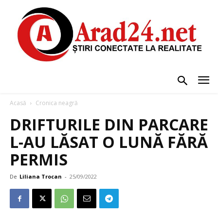
Acasă
Cronica neagră
DRIFTURILE DIN PARCARE
L-AU LĂSAT O LUNĂ FĂRĂ
PERMIS
De
Liliana Trocan
-
25/09/2022