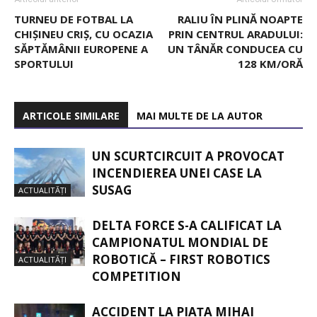
TURNEU DE FOTBAL LA
RALIU ÎN PLINĂ NOAPTE
CHIȘINEU CRIȘ, CU OCAZIA
PRIN CENTRUL ARADULUI:
SĂPTĂMÂNII EUROPENE A
UN TÂNĂR CONDUCEA CU
SPORTULUI
128 KM/ORĂ
ARTICOLE SIMILARE
MAI MULTE DE LA AUTOR
UN SCURTCIRCUIT A PROVOCAT
INCENDIEREA UNEI CASE LA
SUSAG
ACTUALITĂȚI
DELTA FORCE S-A CALIFICAT LA
CAMPIONATUL MONDIAL DE
ROBOTICĂ – FIRST ROBOTICS
ACTUALITĂȚI
COMPETITION
ACCIDENT LA PIAȚA MIHAI