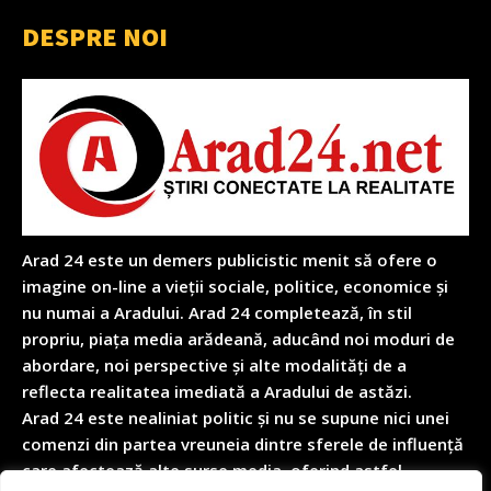
DESPRE NOI
Arad 24 este un demers publicistic menit să ofere o
imagine on-line a vieții sociale, politice, economice și
nu numai a Aradului. Arad 24 completează, în stil
propriu, piața media arădeană, aducând noi moduri de
abordare, noi perspective și alte modalități de a
reflecta realitatea imediată a Aradului de astăzi.
Arad 24 este nealiniat politic și nu se supune nici unei
comenzi din partea vreuneia dintre sferele de influență
care afectează alte surse media, oferind astfel