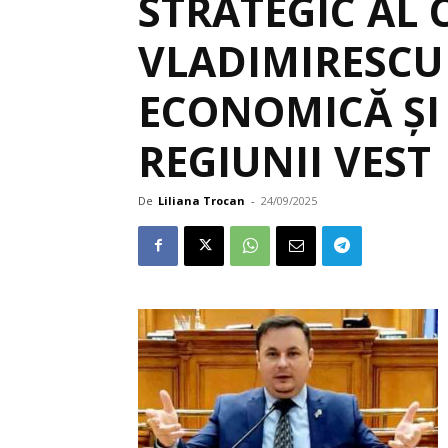
STRATEGIC AL
VLADIMIRESCU
ECONOMICĂ ȘI
REGIUNII VEST
De
Liliana Trocan
-
24/09/2025