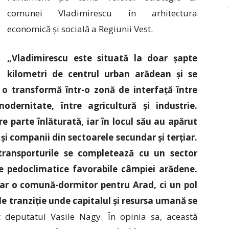
comunei Vladimirescu în arhitectura
economică și socială a Regiunii Vest.
„Vladimirescu este situată la doar șapte
kilometri de centrul urban arădean și se
re o transformă într-o zonă de interfață între
modernitate, între agricultură și industrie.
e parte înlăturată, iar în locul său au apărut
 și companii din sectoarele secundar și terțiar.
 transporturile se completează cu un sector
ile pedoclimatice favorabile câmpiei arădene.
oar o comună-dormitor pentru Arad, ci un pol
e tranziție unde capitalul și resursa umană se
 deputatul Vasile Nagy. În opinia sa, această