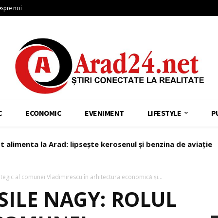
spre noi
C
ECONOMIC
EVENIMENT
LIFESTYLE
P
 alimenta la Arad: lipsește kerosenul și benzina de aviație
ategic al comunei Vladimirescu în arhitectura economică și...
SILE NAGY: ROLUL