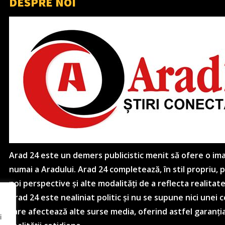
DESPRE NOI
Arad 24 este un demers publicistic menit să ofere o imagi
numai a Aradului. Arad 24 completează, în stil propriu,
noi perspective și alte modalități de a reflecta realitat
Arad 24 este nealiniat politic și nu se supune nici unei
care afectează alte surse media, oferind astfel garanția
i