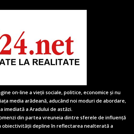
ne on-line a vieții sociale, politice, economice și nu
 piața media arădeană, aducând noi moduri de abordare,
ea imediată a Aradului de astăzi.
 comenzi din partea vreuneia dintre sferele de influență
 obiectivității depline în reflectarea nealterată a