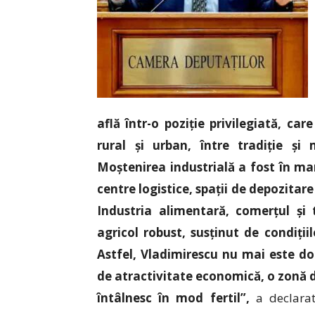
află într-o poziție privilegiată, ca
rural și urban, între tradiție și 
Moștenirea industrială a fost în mar
centre logistice, spații de depozitare
Industria alimentară, comerțul și
agricol robust, susținut de condiți
Astfel, Vladimirescu nu mai este d
de atractivitate economică, o zonă d
întâlnesc în mod fertil”,
a declarat