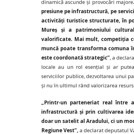
dinamică ascunde și provocări majore
presiune pe infrastructură, pe servici
activități turistice structurate, în 
Mureș și a patrimoniului cultura
valorificate. Mai mult, competiția c
muncă poate transforma comuna înt
este coordonată strategic”
, a declar
locale au un rol esențial și ar putea
serviciilor publice, dezvoltarea unui pa
și nu în ultimul rând valorizarea resurs
„Printr-un parteneriat real între au
infrastructură și prin cultivarea id
doar un satelit al Aradului, ci un m
Regiune Vest”,
a declarat deputatul V