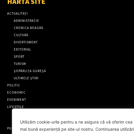
HARTĂ SITE
ACTUALITĂȚI
ADMINISTRAȚIE
CRONICA NEAGRĂ
CULTURĂ
DIVERTISMENT
EDITORIAL
SPORT
TURISM
ȘOPÂRLIȚA GUREȘĂ
ULTIMELE ȘTIRI
POLITIC
ECONOMIC
EVENIMENT
LIFESTYLE
OAMENI EXTRAORDINARI
RECENZII
Utilizăm cookie-urile pentru a ne asigura că vă oferim cea
PUNCT FIX
mai bună experiență pe site-ul nostru. Continuarea utilizări