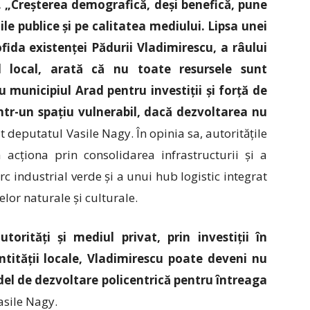
. „Creșterea demografică, deși benefică, pune
ile publice și pe calitatea mediului. Lipsa unei
pofida existenței Pădurii Vladimirescu, a râului
l local, arată că nu toate resursele sunt
u municipiul Arad pentru investiții și forță de
r-un spațiu vulnerabil, dacă dezvoltarea nu
at deputatul Vasile Nagy. În opinia sa, autoritățile
 acționa prin consolidarea infrastructurii și a
rc industrial verde și a unui hub logistic integrat
elor naturale și culturale.
torități și mediul privat, prin investiții în
entității locale, Vladimirescu poate deveni nu
odel de dezvoltare policentrică pentru întreaga
asile Nagy.