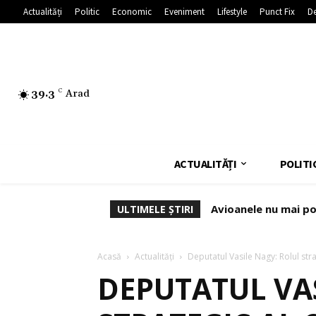
Actualități
Politic
Economic
Eveniment
Lifestyle
Punct Fix
De
39.3
C
Arad
ACTUALITĂȚI
POLITI
Avioanele nu mai pot
ULTIMELE ȘTIRI
Acasă
Actualități
Deputatul Vasile Nagy: Rolul str
DEPUTATUL VA