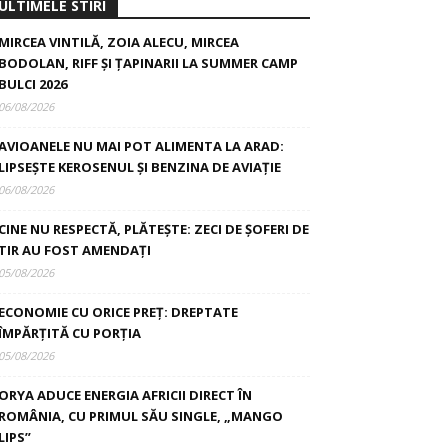
ULTIMELE STIRI
MIRCEA VINTILĂ, ZOIA ALECU, MIRCEA
BODOLAN, RIFF ȘI ȚAPINARII LA SUMMER CAMP
BULCI 2026
06/08/2026
AVIOANELE NU MAI POT ALIMENTA LA ARAD:
LIPSEȘTE KEROSENUL ȘI BENZINA DE AVIAȚIE
06/08/2026
CINE NU RESPECTĂ, PLĂTEȘTE: ZECI DE ȘOFERI DE
TIR AU FOST AMENDAȚI
05/08/2026
ECONOMIE CU ORICE PREȚ: DREPTATE
ÎMPĂRȚITĂ CU PORȚIA
05/08/2026
ORYA ADUCE ENERGIA AFRICII DIRECT ÎN
ROMÂNIA, CU PRIMUL SĂU SINGLE, „MANGO
LIPS”