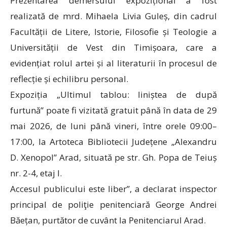
Prezentarea demersului expozițional a fost
realizată de mrd. Mihaela Livia Guleș, din cadrul
Facultății de Litere, Istorie, Filosofie și Teologie a
Universității de Vest din Timișoara, care a
evidențiat rolul artei și al literaturii în procesul de
reflecție și echilibru personal.
Expoziția „Ultimul tablou: liniștea de după
furtună” poate fi vizitată gratuit până în data de 29
mai 2026, de luni până vineri, între orele 09:00–
17:00, la Artoteca Bibliotecii Județene „Alexandru
D. Xenopol” Arad, situată pe str. Gh. Popa de Teiuș
nr. 2-4, etaj I.
Accesul publicului este liber”, a declarat inspector
principal de poliţie penitenciară George Andrei
Băețan, purtător de cuvânt la Penitenciarul Arad.