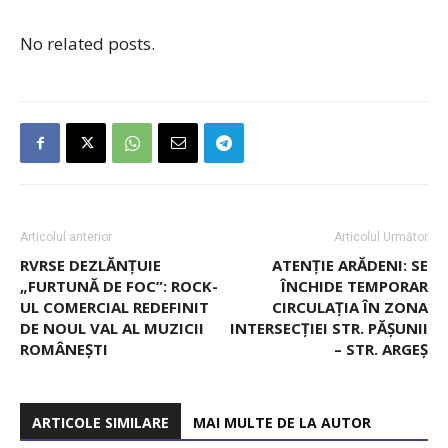
No related posts.
Articolul anterior
Articolul Următor
RVRSE DEZLĂNȚUIE
ATENȚIE ARĂDENI: SE
„FURTUNĂ DE FOC”: ROCK-
ÎNCHIDE TEMPORAR
UL COMERCIAL REDEFINIT
CIRCULAȚIA ÎN ZONA
DE NOUL VAL AL MUZICII
INTERSECȚIEI STR. PĂȘUNII
ROMÂNEȘTI
– STR. ARGEȘ
ARTICOLE SIMILARE
MAI MULTE DE LA AUTOR