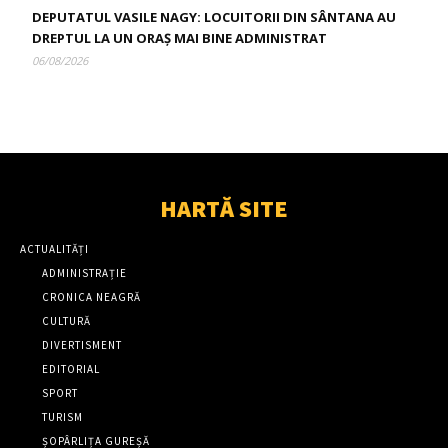
DEPUTATUL VASILE NAGY: LOCUITORII DIN SÂNTANA AU
DREPTUL LA UN ORAȘ MAI BINE ADMINISTRAT
06/08/2026
HARTĂ SITE
ACTUALITĂȚI
ADMINISTRAȚIE
CRONICA NEAGRĂ
CULTURĂ
DIVERTISMENT
EDITORIAL
SPORT
TURISM
ȘOPÂRLIȚA GUREȘĂ