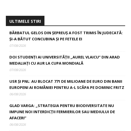
ULTIMELE STIRI
BĂRBATUL GELOS DIN ȘEPREUȘ A FOST TRIMIS ÎN JUDECATĂ:
ȘI-A BĂTUT CONCUBINA ȘI PE FETELE EI
07/08/2026
DOI STUDENȚI AI UNIVERSITĂȚII „AUREL VLAICU” DIN ARAD
MEDALIAȚI CU AUR LA CUPA MONDIALĂ
07/08/2026
USR ȘI PNL: AU BLOCAT 771 DE MILIOANE DE EURO DIN BANII
EUROPENI AI ROMÂNIEI PENTRU A-L SCĂPA PE DOMINIC FRITZ
06/08/2026
GLAD VARGA: „STRATEGIA PENTRU BIODIVERSITATE NU
IMPUNE NOI INTERDICȚII FERMIERILOR SAU MEDIULUI DE
AFACERI”
06/08/2026